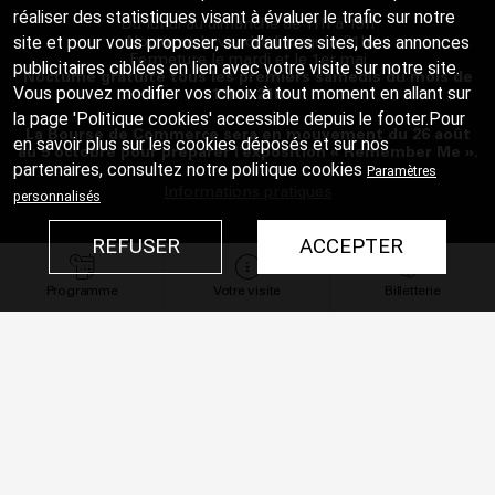
réaliser des statistiques visant à évaluer le trafic sur notre
Du lundi au dimanche de 11h à 19h
Nocturne le vendredi jusqu'à 21h
site et pour vous proposer, sur d’autres sites, des annonces
Fermeture le mardi et le 1er mai
publicitaires ciblées en lien avec votre visite sur notre site.
Nocturne gratuite tous les premiers samedis du mois de
Vous pouvez modifier vos choix à tout moment en allant sur
17h à 21h
la page 'Politique cookies' accessible depuis le footer.Pour
La Bourse de Commerce sera en mouvement du 26 août
en savoir plus sur les cookies déposés et sur nos
au 5 octobre pour préparer l'exposition « Remember Me ».
partenaires, consultez notre
politique cookies
Paramètres
Informations pratiques
personnalisés
REFUSER
ACCEPTER
Contact
Restaurant
Programme
Votre visite
Billetterie
Éditions
Espace Presse
Recrutement
Suivez-nous