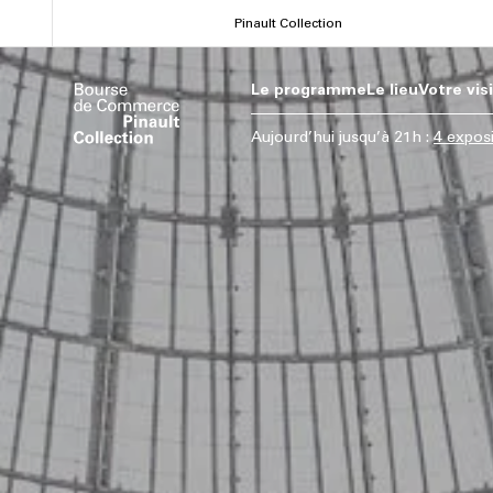
Aller
Pinault Collection
au
contenu
Le programme
Le lieu
Votre vis
principal
Aujourd’hui
jusqu’à
21h
:
4 expos