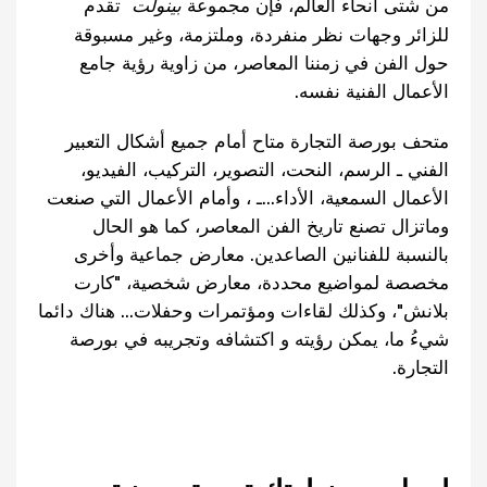
من شتى أنحاء العالم، فإن مجموعة
بينولت
تقدم
للزائر وجهات نظر منفردة، وملتزمة، وغير مسبوقة
حول الفن في زمننا المعاصر، من زاوية رؤية جامع
الأعمال الفنية نفسه.
متحف بورصة التجارة متاح أمام جميع أشكال التعبير
الفني ـ الرسم، النحت، التصوير، التركيب، الفيديو،
الأعمال السمعية، الأداء...ـ ، وأمام الأعمال التي صنعت
وماتزال تصنع تاريخ الفن المعاصر، كما هو الحال
بالنسبة للفنانين الصاعدين. معارض جماعية وأخرى
مخصصة لمواضيع محددة، معارض شخصية، "كارت
بلانش"، وكذلك لقاءات ومؤتمرات وحفلات... هناك دائما
شيءُ ما، يمكن رؤيته و اكتشافه وتجريبه في بورصة
التجارة.