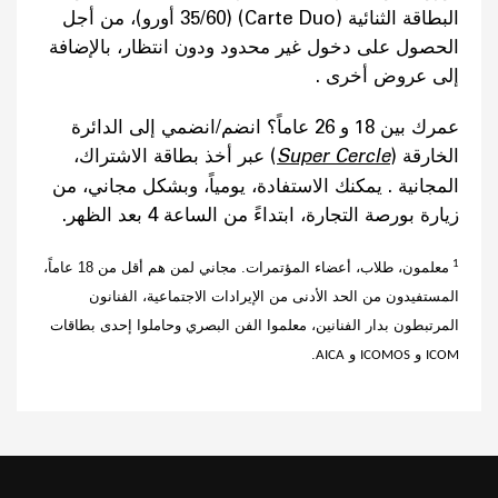
البطاقة الثنائية (
Carte Duo
) (35/60 أورو)، من أجل
الحصول على دخول غير محدود ودون انتظار، بالإضافة
إلى عروض أخرى .
عمرك بين 18 و 26 عاماً؟ انضم/انضمي إلى الدائرة
الخارقة (
Super Cercle
) عبر أخذ بطاقة الاشتراك،
المجانية . يمكنك الاستفادة، يومياً، وبشكل مجاني، من
زيارة بورصة التجارة، ابتداءً من الساعة 4 بعد الظهر.
1
معلمون، طلاب، أعضاء المؤتمرات. مجاني لمن هم أقل من 18 عاماً،
المستفيدون من الحد الأدنى من الإيرادات الاجتماعية، الفنانون
المرتبطون بدار الفنانين، معلموا الفن البصري وحاملوا إحدى بطاقات
و
و
.
AICA
ICOMOS
ICOM