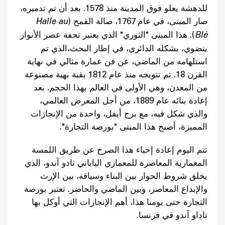
للدهشة يعلو فوق المدينة منذ 1578. بعد أن تم تدميره،
صار المبنى، في عام 1767، صالة القمح (
Halle au
Blé
). هذا المبنى "الثوري" الذي يعتبر تحفة عصر الأنوار
ينضوي، بشكله الدائري، في إطار البحث،الذي تم
استلهامه من الماضي، عن فن عمارة مثالي في نهاية
القرن 18. تم تتويجه منذ عام 1812 بقبة بهية مصنوعة
من المعدن، وهي الأولى في العالم بهذا الحجم. بعد
إعادة بنائه عام 1889، من أجل المعرض العالمي،
والذي شكل فيه، مع برج أيفل، واحدة من الإنجازات
المميزة، أصبح هذا المبنى "بورصة التجارة".
تتم اليوم إعادة إحياء هذا الصرح عن طريق اللمسة
المعمارية المعاصرة للمعماري الياباني تادو آندو، الذي
يخلق شروط الحوار بين البناء وسياقه، بين الإرث
والإبداع المعاصر، وبين الماضي والحاضر. تعتبر بورصة
التجارة حتى يومنا هذا، أهم الإنجازات التي أوكل بها
تاداو آندو في فرنسا.