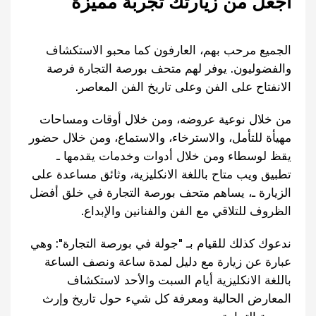
اجعل من زيارتك تجربة مميزة
الجميع مرحب بهم، العارفون كما محبو الاستكشاف
والفضوليون. يوفر لهم متحف بورصة التجارة فرصة
الانفتاح على الفن وعلى تاريخ الفن المعاصر.
من خلال نوعية عروضه، ومن خلال أوقات ومساحات
مهيأة للتأمل، والاسترخاء، والاستماع، ومن خلال حضور
يقظ لوسطاء ومن خلال أدوات وخدمات يقدمها ـ
تطبيق ويب متاح باللغة الانكليزية، وثائق مساعدة على
الزيارة ـ، يساهم متحف بورصة التجارة في خلق أفضل
الظروف للتلاقي مع الفن والفنانين والإبداع.
ندعوك كذلك للقيام بـ "جولة في بورصة التجارة": وهي
عبارة عن زيارة مع دليل لمدة ساعة ونصف الساعة
باللغة الانكليزية أيام السبت والأحد لاستكشاف
المعارض الحالية ومعرفة كل شيء حول تاريخ وإرث