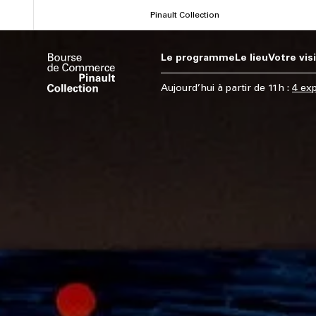
Aller
Pinault Collection
au
contenu
Le programme
Le lieu
Votre vis
principal
Aujourd’hui
à partir de
11h
:
4 exp