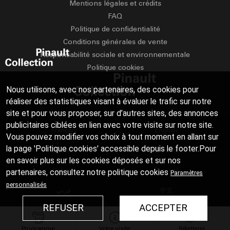
Mentions légales et crédits
FAQ
Politique de confidentialité
Conditions générales de vente
Responsabilité sociale et environnementale
Politique cookies
Nous utilisons, avec nos partenaires, des cookies pour
réaliser des statistiques visant à évaluer le trafic sur notre
site et pour vous proposer, sur d’autres sites, des annonces
publicitaires ciblées en lien avec votre visite sur notre site.
Français
English
Vous pouvez modifier vos choix à tout moment en allant sur
la page 'Politique cookies' accessible depuis le footer.Pour
Deutsch
Español
en savoir plus sur les cookies déposés et sur nos
Italiano
Русский
partenaires, consultez notre
politique cookies
Paramètres
personnalisés
عربي
中文
REFUSER
ACCEPTER
日本語
Programme
Votre visite
Billetterie