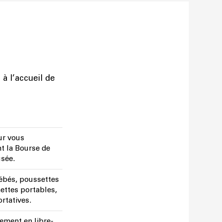
à l’accueil de
ur vous
nt la Bourse de
sée.
bébés, poussettes
hettes portables,
rtatives.
tement en libre-