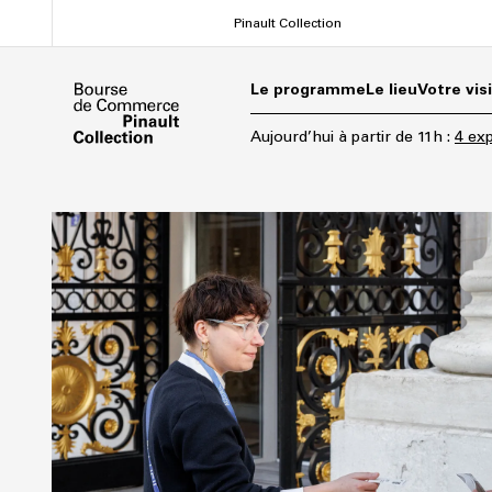
Aller
Pinault Collection
au
contenu
Le programme
Le lieu
Votre vis
principal
Aujourd’hui
à partir de
11h
:
4 exp