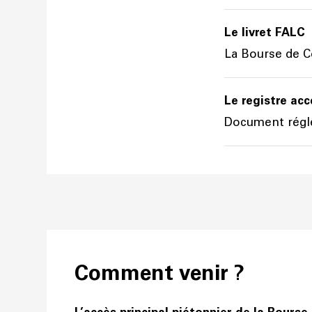
Le livret FALC
La Bourse de C
Le registre acc
Document régl
Comment venir ?
L’accès principal piétonnier de la Bours