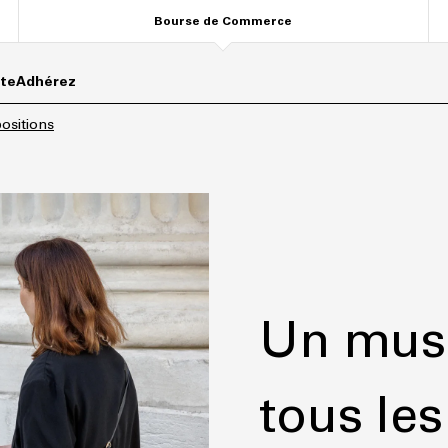
Bourse de Commerce
ite
Adhérez
ositions
Un musé
tous les