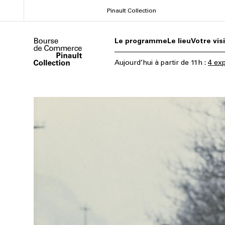
Aller
Pinault Collection
au
contenu
Le programme
Le lieu
Votre vis
principal
Aujourd’hui
à partir de
11h
:
4 exp