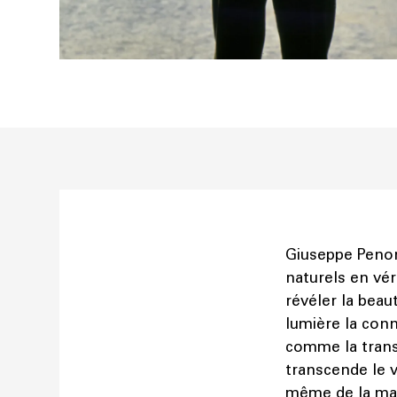
Giuseppe Penon
naturels en véri
révéler la bea
lumière la con
comme la transf
transcende le v
même de la mati