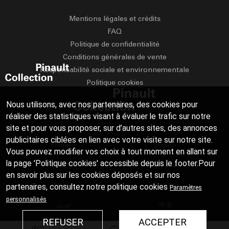
Mentions légales et crédits
FAQ
Politique de confidentialité
Conditions générales de vente
Responsabilité sociale et environnementale
Politique cookies
Nous utilisons, avec nos partenaires, des cookies pour
réaliser des statistiques visant à évaluer le trafic sur notre
site et pour vous proposer, sur d’autres sites, des annonces
publicitaires ciblées en lien avec votre visite sur notre site.
Français
English
Vous pouvez modifier vos choix à tout moment en allant sur
la page 'Politique cookies' accessible depuis le footer.Pour
Deutsch
Español
en savoir plus sur les cookies déposés et sur nos
Italiano
Русский
partenaires, consultez notre
politique cookies
Paramètres
personnalisés
عربي
中文
REFUSER
ACCEPTER
日本語