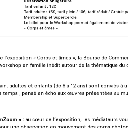
Réservation obligatoire
Tarif enfant : 12€
Tarif adulte : 15€, tarif plein / 10€, tarif réduit / Gratui
Membership et SuperCercle.
Le billet pour le Workshop permet également de visiter
« Corps et âmes ».
e l’exposition «
Corps et âmes
», la Bourse de Commer
 workshop en famille inédit autour de la thématique du 
ain, adultes et enfants (de 6 à 12 ans) sont conviés à
is temps ; pensé en écho aux œuvres présentées au mu
omZoom » :
au cœur de l’exposition, les médiateurs vou
pour une observation en mouvement des corps photog