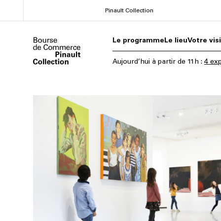
Aller
Pinault Collection
au
contenu
Le programme
Le lieu
Votre vis
principal
Aujourd’hui
à partir de
11h
:
4 exp