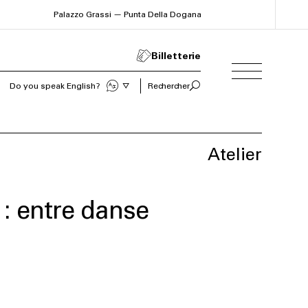
Palazzo Grassi — Punta Della Dogana
Billetterie
Do you speak English?
Rechercher
Atelier
i : entre danse