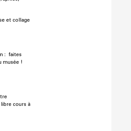
e et collage
 : faites
au musée !
tre
libre cours à