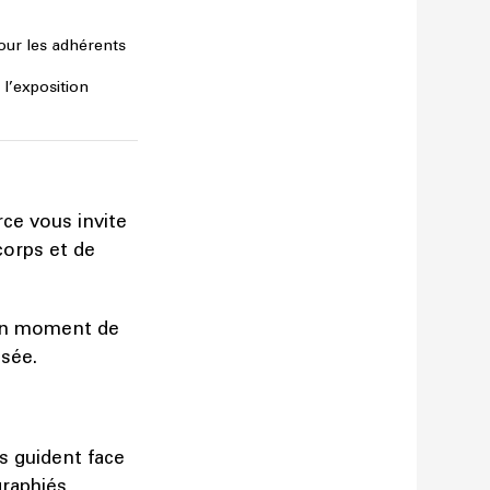
t pour les adhérents
 l’exposition
ce vous invite
corps et de
 un moment de
sée.
s guident face
raphiés,