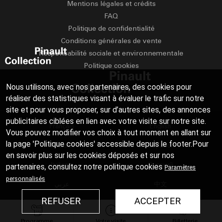
Mentions légales et crédits
FAQ
Politique de confidentialité
Conditions générales de vente
Responsabilité sociale et environnementale
Politique cookies
Nous utilisons, avec nos partenaires, des cookies pour
réaliser des statistiques visant à évaluer le trafic sur notre
site et pour vous proposer, sur d’autres sites, des annonces
publicitaires ciblées en lien avec votre visite sur notre site.
Français
English
Vous pouvez modifier vos choix à tout moment en allant sur
la page 'Politique cookies' accessible depuis le footer.Pour
Deutsch
Español
en savoir plus sur les cookies déposés et sur nos
Italiano
Русский
partenaires, consultez notre
politique cookies
Paramètres
personnalisés
عربي
中文
REFUSER
ACCEPTER
日本語
Programme
Votre visite
Billetterie