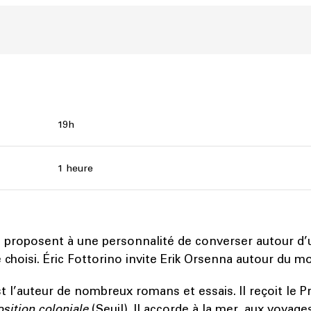
19h
1 heure
1 proposent à une personnalité de converser autour d’
choisi. Éric Fottorino invite Erik Orsenna autour du mot
t l’auteur de nombreux romans et essais. Il reçoit le 
osition coloniale
(Seuil). Il accorde à la mer, aux voyages