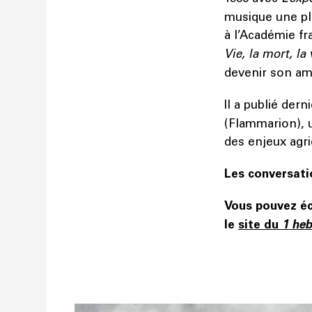
musique une pla
à l’Académie fr
Vie, la mort, la 
devenir son a
Il a publié de
(Flammarion), u
des enjeux agr
Les conversati
Vous pouvez é
le
site du
1 he