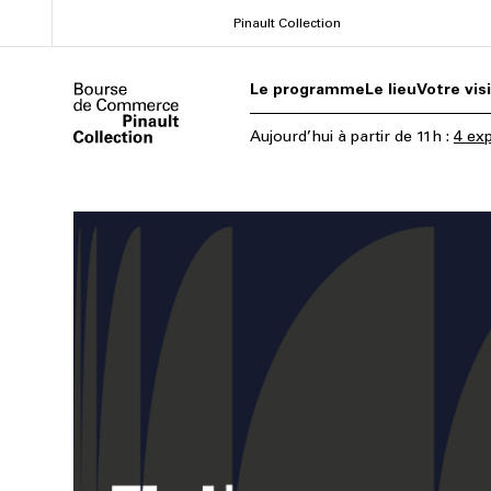
Aller
Pinault Collection
au
contenu
Le programme
Le lieu
Votre vis
principal
Aujourd’hui
à partir de
11h
:
4 exp