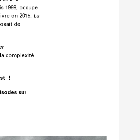
is 1998, occupe
livre en 2015,
La
posait de
er
 la complexité
st !
pisodes sur