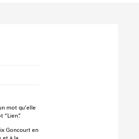
un mot qu’elle
 “Lien”.
Prix Goncourt en
 et à la