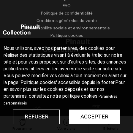
FAQ
Politique de confidentialité
Conditions générales de vente
Responsabilité sociale et environnementale
Politique cookies
Nous utilisons, avec nos partenaires, des cookies pour
réaliser des statistiques visant à évaluer le trafic sur notre
site et pour vous proposer, sur d’autres sites, des annonces
publicitaires ciblées en lien avec votre visite sur notre site.
Français
English
Vous pouvez modifier vos choix à tout moment en allant sur
la page 'Politique cookies' accessible depuis le footer.Pour
Deutsch
Español
en savoir plus sur les cookies déposés et sur nos
Italiano
Русский
partenaires, consultez notre
politique cookies
Paramètres
personnalisés
عربي
中文
REFUSER
ACCEPTER
日本語
Programme
Votre visite
Billetterie