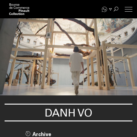
Aller
au
contenu
principal
DANH VO
Archive