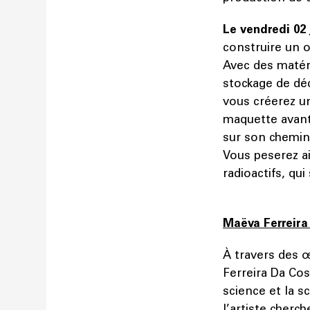
Le vendredi 02 
construire un o
Avec des matér
stockage de déc
vous créerez un
maquette avant 
sur son chemin 
Vous peserez ai
radioactifs, qu
Maëva Ferreir
À travers des 
Ferreira Da Cost
science et la s
l’artiste cherch