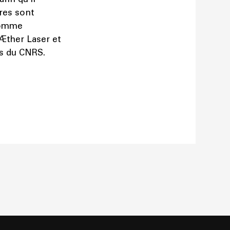
res sont
 comme
 Æther Laser et
rs du CNRS.