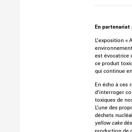
En partenariat
L’exposition « 
environnement, 
est évocatrice
ce produit toxi
qui continue e
En écho à ces r
d’interroger co
toxiques de nos
L’une des propo
déchets nucléai
yellow cake
dés
production de c