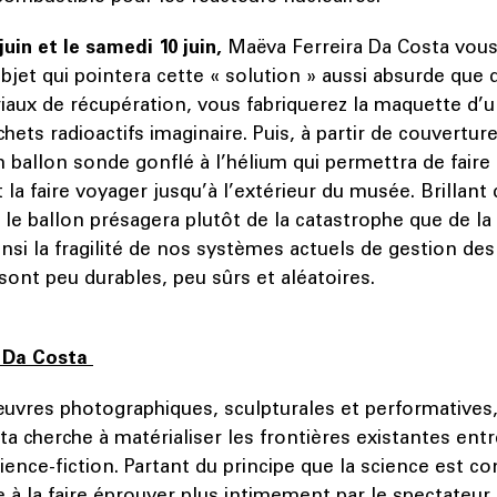
juin et le samedi 10 juin,
Maëva Ferreira Da Costa vou
bjet qui pointera cette « solution » aussi absurde que
iaux de récupération, vous fabriquerez la maquette d’
hets radioactifs imaginaire. Puis, à partir de couverture
 ballon sonde gonflé à l’hélium qui permettra de faire 
la faire voyager jusqu’à l’extérieur du musée. Brillant
le ballon présagera plutôt de la catastrophe que de la
nsi la fragilité de nos systèmes actuels de gestion de
i sont peu durables, peu sûrs et aléatoires.
a Da Costa
œuvres photographiques, sculpturales et performatives
a cherche à matérialiser les frontières existantes entre 
cience-fiction. Partant du principe que la science est co
e à la faire éprouver plus intimement par le spectateur a