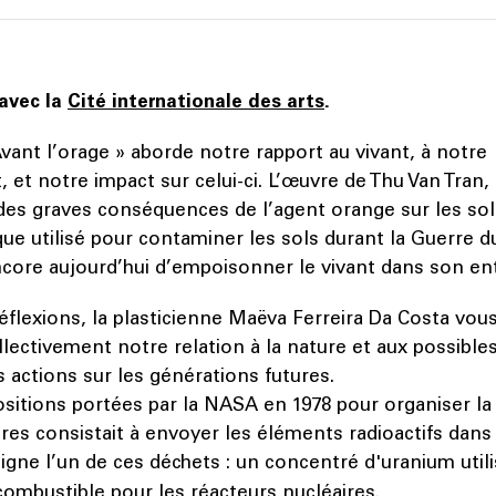
 avec la
Cité internationale des arts
.
Avant l’orage » aborde notre rapport au vivant, à notre
et notre impact sur celui-ci. L’œuvre de Thu Van Tran,
 des graves conséquences de l’agent orange sur les sol
que utilisé pour contaminer les sols durant la Guerre d
ncore aujourd’hui d’empoisonner le vivant dans son en
éflexions, la plasticienne Maëva Ferreira Da Costa vo
llectivement notre relation à la nature et aux possibl
 actions sur les générations futures.
sitions portées par la NASA en 1978 pour organiser la
res consistait à envoyer les éléments radioactifs dans 
igne l’un de ces déchets : un concentré d'uranium utili
ombustible pour les réacteurs nucléaires.