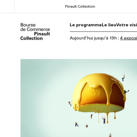
Aller
Pinault Collection
au
contenu
Le programme
Le lieu
Votre vis
principal
Aujourd’hui
jusqu’à
19h
:
4 exposi