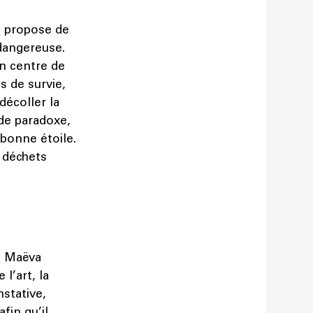
s propose de
 dangereuse.
un centre de
s de survie,
décoller la
 de paradoxe,
 bonne étoile.
s déchets
, Maëva
l’art, la
nstative,
fin qu’il