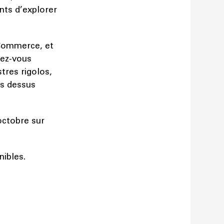
nts d’explorer
 Commerce, et
sez-vous
tres rigolos,
ns dessus
 octobre sur
nibles.