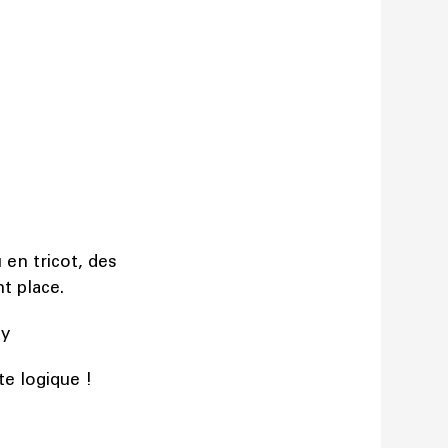
 en tricot, des
t place.
ey
te logique !