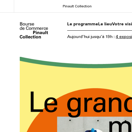
Aller
Pinault Collection
au
contenu
Le programme
Le lieu
Votre vis
principal
Aujourd’hui
jusqu’à
19h
:
4 exposi