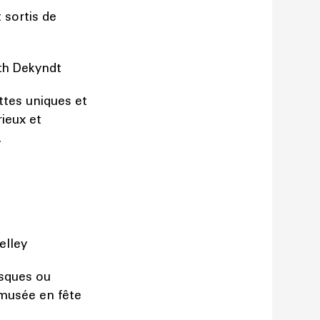
 sortis de
ith Dekyndt
ttes uniques et
ieux et
.
Kelley
asques ou
 musée en fête