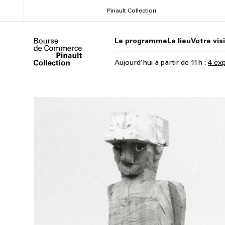
Aller
Pinault Collection
au
contenu
Le programme
Le lieu
Votre vis
principal
Aujourd’hui
à partir de
11h
:
4 exp