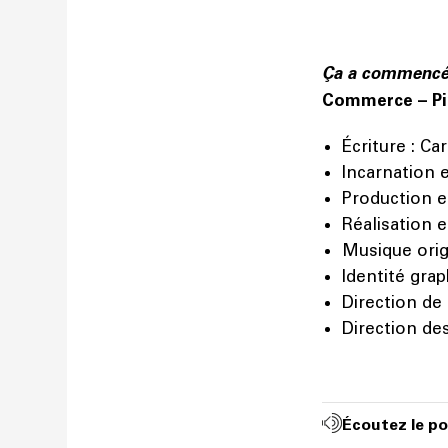
Ça a commenc
Commerce – Pin
Écriture : Ca
Incarnation e
Production et
Réalisation e
Musique origi
Identité grap
Direction de 
Direction de
Écoutez le p