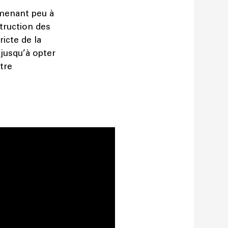
amenant peu à
struction des
icte de la
 jusqu’à opter
tre