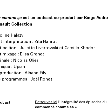
é comme ça
est un podcast co-produit par Binge Audio
ault Collection
roline Halazy
t interprétation : Zita Hanrot
 édition : Juliette Livartowski et Camille Khodor
t mixage : Elisa Grenet
nale : Nicolas Olier
hique : Upian
production : Albane Fily
s programmes : Joël Ronez
Retrouvez ici
l'intégralité des épisodes d
odcast
commencé comme ça »