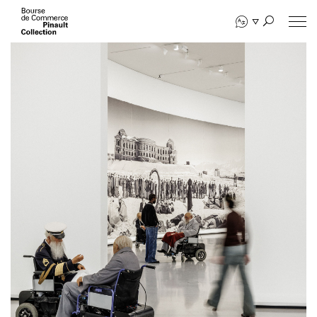
Aller
au
contenu
principal