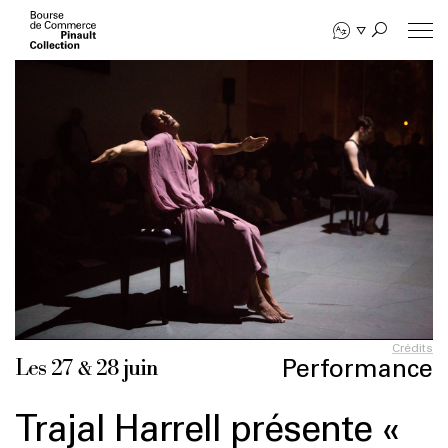
Aller
au
contenu
principal
Crédits
Performance
Les 27 & 28 juin
Trajal Harrell présente «