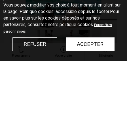
Vous pouvez modifier vos choix à tout moment en allant sur
la page 'Politique cookies' accessible depuis le footer.Pour
en savoir plus sur les cookies déposés et sur nos
partenaires, consultez notre
politique cookies
Paramètres
personnalisés
REFUSER
ACCEPTER
Accueillant et confortable
Programme
Votre visite
Billetterie
Muni du billet choisi, vous pénétrez dans la
Bourse de Commerce. Après une vérification
de sécurité, vous êtes accueilli au Salon, au
rez-de-chaussée. Cet espace confortable,
aménagé par Ronan et Erwan Bouroullec,
vous invite à ralentir. Il est dédié à la
découverte d’un accrochage de quelques
œuvres de la collection et à la découverte