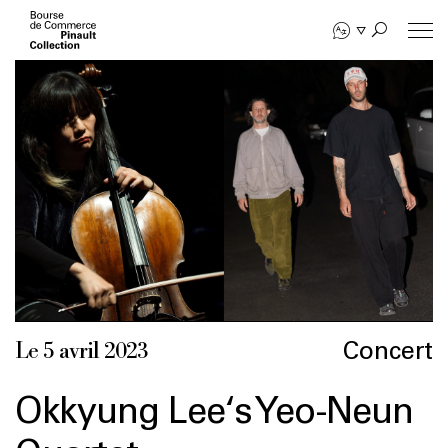
Aller
au
contenu
principal
Concert
Le 5 avril 2023
Okkyung Lee‘s Yeo-Neun