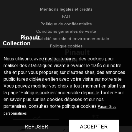
Mentions légales et crédits
FAQ
Politique de confidentialité
Conditions générales de vente
Responsabilité sociale et environnementale
Politique cookies
Nous utilisons, avec nos partenaires, des cookies pour
réaliser des statistiques visant à évaluer le trafic sur notre
site et pour vous proposer, sur d’autres sites, des annonces
publicitaires ciblées en lien avec votre visite sur notre site.
Français
English
Vous pouvez modifier vos choix à tout moment en allant sur
la page 'Politique cookies' accessible depuis le footer.Pour
Deutsch
Español
en savoir plus sur les cookies déposés et sur nos
Italiano
Русский
partenaires, consultez notre
politique cookies
Paramètres
personnalisés
عربي
中文
REFUSER
ACCEPTER
日本語