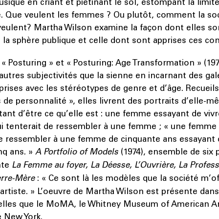
usique en criant et piétinant le sol, estompant la limit
. Que veulent les femmes ? Ou plutôt, comment la soc
 veulent? Martha Wilson examine la façon dont elles s
 la sphère publique et celle dont sont apprises ces co
 « Posturing » et « Posturing: Age Transformation » (197
utres subjectivités que la sienne en incarnant des gal
prises avec les stéréotypes de genre et d’âge. Recueils
 de personnalité », elles livrent des portraits d’ell
tant d’être ce qu’elle est : une femme essayant de vivre
 tenterait de ressembler à une femme ; « une femme 
e ressembler à une femme de cinquante ans essayant d’
inq ans. »
A Portfolio of Models
(1974), ensemble de six 
nte
La Femme au foyer, La Déesse, L’Ouvrière, La Profess
erre-Mère
: « Ce sont là les modèles que la société m’of
 artiste. » L’oeuvre de Martha Wilson est présente dans
 telles que le MoMA, le Whitney Museum of American Ar
 New York.