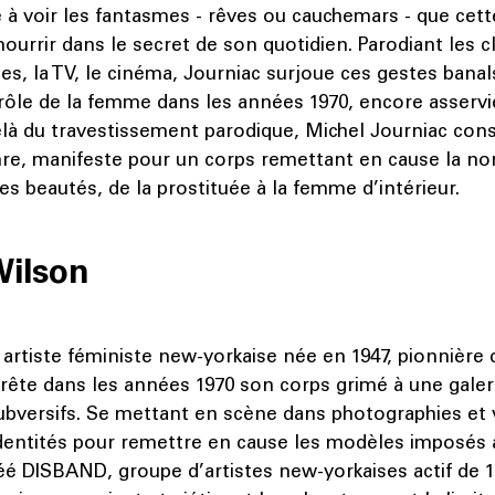
à voir les fantasmes - rêves ou cauchemars - que ce
nourrir dans le secret de son quotidien. Parodiant les c
es, la TV, le cinéma, Journiac surjoue ces gestes banal
 rôle de la femme dans les années 1970, encore asservi
elà du travestissement parodique, Michel Journiac cons
re, manifeste pour un corps remettant en cause la n
es beautés, de la prostituée à la femme d’intérieur.
Wilson
artiste féministe new-yorkaise née en 1947, pionnière 
rête dans les années 1970 son corps grimé à une galer
bversifs. Se mettant en scène dans photographies et v
dentités pour remettre en cause les modèles imposés
réé DISBAND, groupe d’artistes new-yorkaises actif de 1