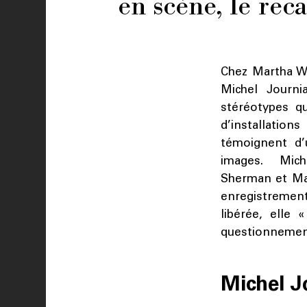
en scène, le reca
Chez Martha Wi
Michel Journi
stéréotypes qu
d’installatio
témoignent d’u
images. Miche
Sherman et Ma
enregistrement
libérée, elle 
questionnements
Michel J