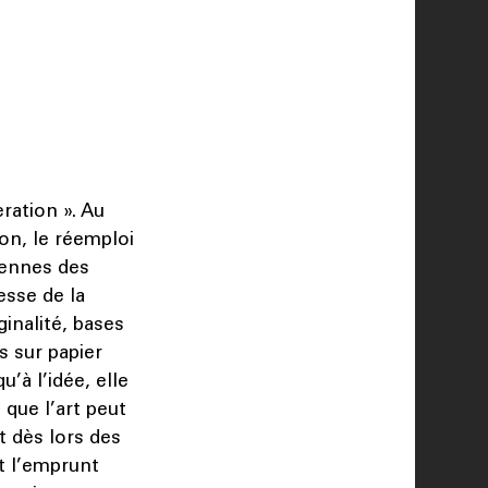
eration ». Au
on, le réemploi
siennes des
esse de la
ginalité, bases
s sur papier
u’à l’idée, elle
que l’art peut
t dès lors des
nt l’emprunt