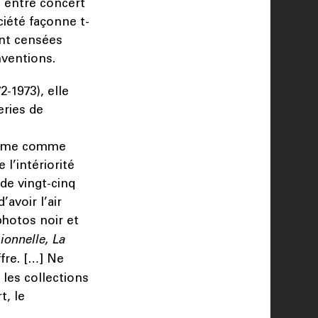
e entre concert
iété façonne t-
ont censées
nventions.
2-1973), elle
eries de
e-même comme
 l’intériorité
de vingt-cinq
avoir l’air
photos noir et
ionnelle, La
fre. […] Ne
 les collections
t, le