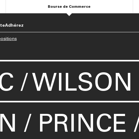
Bourse de Commerce
ite
Adhérez
ositions
 / WILSON /
 / PRINCE 