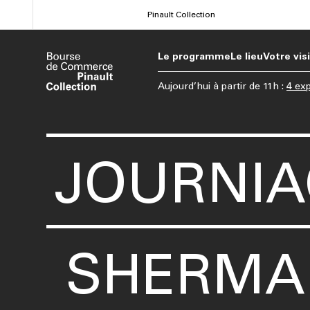
Aller
Pinault Collection
au
contenu
Le programme
Le lieu
Votre vis
principal
Aujourd’hui
à partir de
11h
:
4 exp
JOURNIAC
SHERMAN