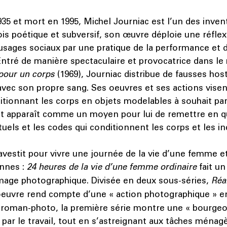
935 et mort en 1995, Michel Journiac est l’un des invent
fois poétique et subversif, son œuvre déploie une réflex
usages sociaux par une pratique de la performance et d
ntré de manière spectaculaire et provocatrice dans le
pour un corps
(1969), Journiac distribue de fausses host
avec son propre sang. Ses oeuvres et ses actions visen
ditionnant les corps en objets modelables à souhait par
t apparaît comme un moyen pour lui de remettre en q
rituels et les codes qui conditionnent les corps et les in
travestit pour vivre une journée de la vie d’une femme e
ennes :
24 heures de la vie d’une femme ordinaire
fait un
image photographique. Divisée en deux sous-séries,
Réa
’oeuvre rend compte d’une « action photographique » e
u roman-photo, la première série montre une « bourgeoi
par le travail, tout en s’astreignant aux tâches ménagè