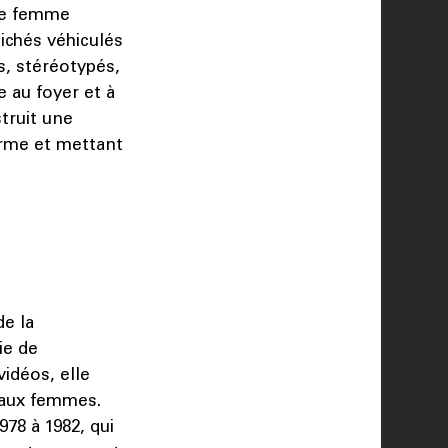
tte femme
lichés véhiculés
s, stéréotypés,
e au foyer et à
truit une
orme et mettant
de la
ie de
idéos, elle
 aux femmes.
978 à 1982, qui