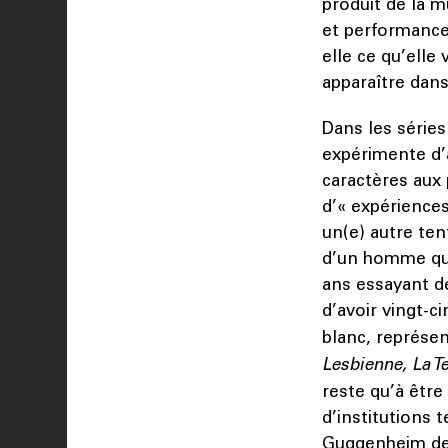
produit de la m
et performance
elle ce qu’elle
apparaître dans
Dans les séries
expérimente d’a
caractères aux 
d’« expériences
un(e) autre ten
d’un homme qui
ans essayant d
d’avoir vingt-c
blanc, représe
Lesbienne, La T
reste qu’à être
d’institutions
Guggenheim de