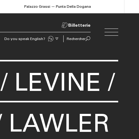
Palazzo Grassi — Punta Della Dogana
Billetterie
Do you speak English?
Rechercher
Sprechen Sie Deutsch?
 LEVINE /
/ LAWLER