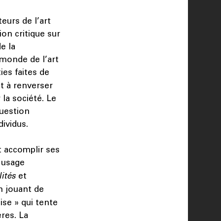
eurs de l’art
ion critique sur
e la
 monde de l’art
ies faites de
t à renverser
 la société. Le
uestion
dividus.
t accomplir ses
 usage
lités
et
n jouant de
se » qui tente
res. La