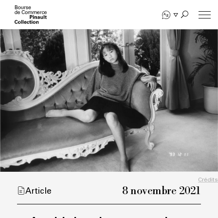
Aller
au
contenu
principal
Crédits
8 novembre 2021
Article