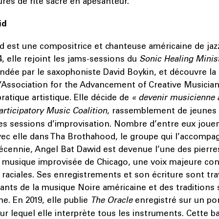
ures de rite sacré en apesanteur.
id
d est une compositrice et chanteuse américaine de jazz
4, elle rejoint les jams-sessions du
Sonic Healing Minis
ondée par le saxophoniste David Boykin, et découvre l
l’Association for the Advancement of Creative Musicia
ratique artistique. Elle décide de
« devenir musicienne 
articipatory Music Coalition
, rassemblement de jeunes
es sessions d’improvisation. Nombre d’entre eux jouen
c elle dans Tha Brothahood, le groupe qui l’accompag
écennie, Angel Bat Dawid est devenue l’une des pierre
t musique improvisée de Chicago, une voix majeure con
 raciales. Ses enregistrements et son écriture sont tr
nts de la musique Noire américaine et des traditions 
ne. En 2019, elle publie
The Oracle
enregistré sur un por
ur lequel elle interprète tous les instruments. Cette 