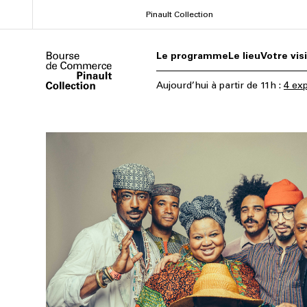
Aller
Pinault Collection
au
contenu
Le programme
Le lieu
Votre vis
principal
Aujourd’hui
à partir de
11h
:
4 exp