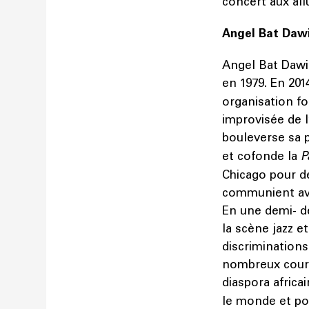
concert aux all
Angel Bat Daw
Angel Bat Dawi
en 1979. En 201
organisation f
improvisée de 
bouleverse sa p
et cofonde la
P
Chicago pour d
communient ave
En une demi- d
la scène jazz e
discriminations
nombreux coura
diaspora africai
le monde et po