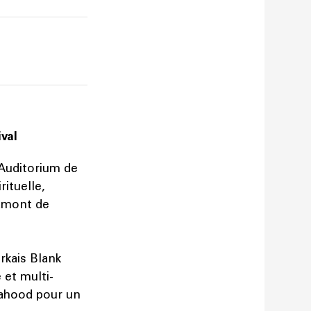
ival
’Auditorium de
ituelle,
 amont de
rkais Blank
 et multi-
hahood pour un