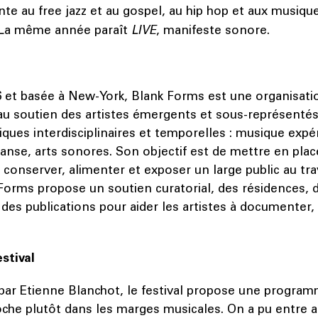
te au free jazz et au gospel, au hip hop et aux musiqu
 La même année paraît
LIVE
, manifeste sonore.
 et basée à New-York, Blank Forms est une organisati
 au soutien des artistes émergents et sous-représentés
ques interdisciplinaires et temporelles : musique expé
anse, arts sonores. Son objectif est de mettre en pla
r conserver, alimenter et exposer un large public au tra
 Forms propose un soutien curatorial, des résidences, 
s publications pour aider les artistes à documenter, 
estival
par Etienne Blanchot, le festival propose une progra
oche plutôt dans les marges musicales. On a pu entre a