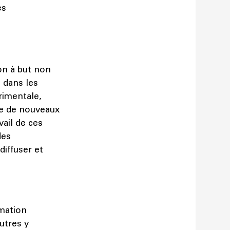
es
on à but non
 dans les
rimentale,
ce de nouveaux
vail de ces
des
diffuser et
mmation
utres y