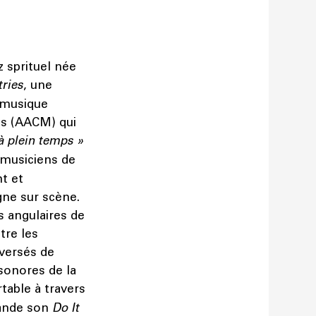
 sprituel née
tries
, une
a musique
ns (AACM) qui
à plein temps »
 musiciens de
t et
ne sur scène.
s angulaires de
tre les
aversés de
sonores de la
table à travers
bande son
Do It