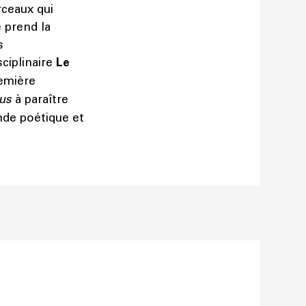
rceaux qui
 prend la
s
sciplinaire
Le
remière
cus
à paraître
de poétique et