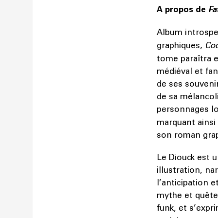
A propos de
Fa
Album introspe
graphiques,
Cod
tome paraîtra e
médiéval et fa
de ses souvenir
de sa mélancoli
personnages lo
marquant ainsi 
son roman gra
Le Diouck est u
illustration, n
l’anticipation 
mythe et quête 
funk, et s’expri