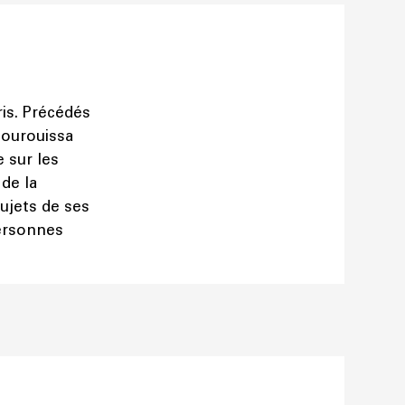
aris. Précédés
Bourouissa
e sur les
de la
ujets de ses
personnes