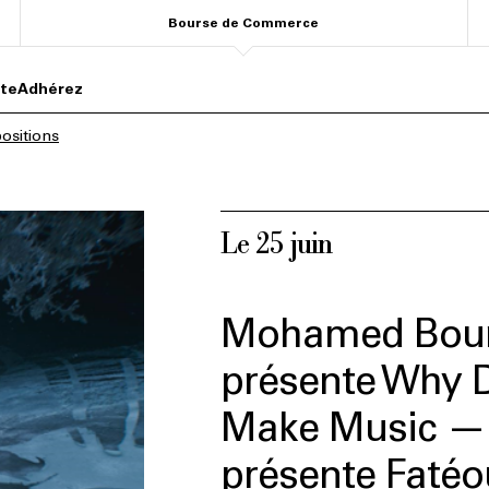
Bourse de Commerce
ite
Adhérez
ositions
Le 25 juin
Mohamed Bour
présente Why D
Make Music — 
présente Faté