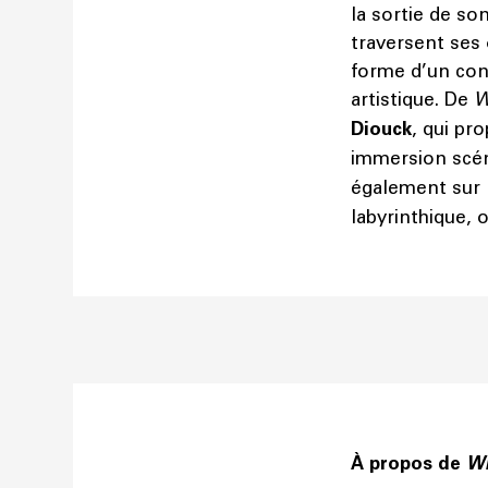
la sortie de s
traversent ses
forme d’un con
artistique. De
W
Diouck
, qui pr
immersion scén
également sur 
labyrinthique, 
À propos de
Wh