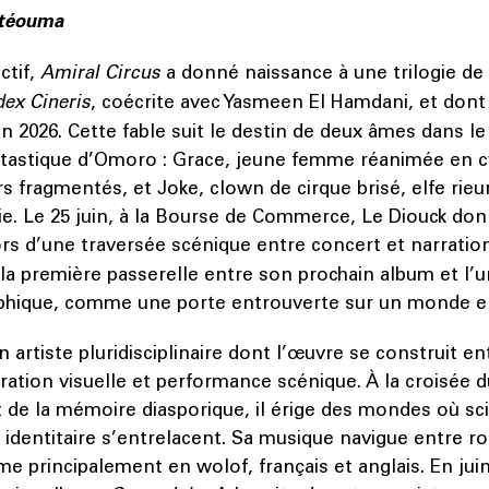
téouma
ctif,
Amiral Circus
a donné naissance à une trilogie d
ex Cineris
, coécrite avec Yasmeen El Hamdani, et dont
n 2026. Cette fable suit le destin de deux âmes dans 
ntastique d’Omoro : Grace, jeune femme réanimée en 
s fragmentés, et Joke, clown de cirque brisé, elfe rieu
e. Le 25 juin, à la Bourse de Commerce, Le Diouck don
rs d’une traversée scénique entre concert et narratio
la première passerelle entre son prochain album et l’u
phique, comme une porte entrouverte sur un monde e
n artiste pluridisciplinaire dont l’œuvre se construit e
arration visuelle et performance scénique. À la croisée 
et de la mémoire diasporique, il érige des mondes où sci
identitaire s’entrelacent. Sa musique navigue entre roc
me principalement en wolof, français et anglais. En juin 