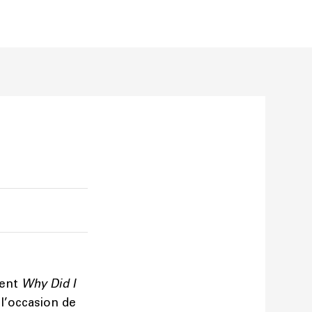
tent
Why Did I
à l’occasion de