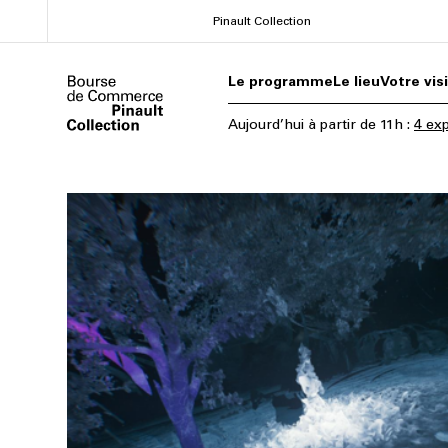
Aller
Pinault Collection
au
contenu
Le programme
Le lieu
Votre vis
principal
Aujourd’hui
à partir de
11h
:
4 exp