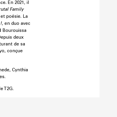
e. En 2021, il
rutal Family
et poésie. La
!
, en duo avec
d Bourouissa
 Depuis deux
turant de sa
kyo, conçue
nede, Cynthia
es.
le T2G.