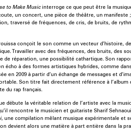
se to Make Music
interroge ce que peut être la musiqu
oute, un concert, une pièce de théâtre, un manifeste ;
on, traversé de fréquences, de cris, de bruits, de ryth
issa conçoit le son comme un vecteur d’histoire, d
ique. Travailler avec des fréquences, des bruits, des sou
e de réparation, une possibilité cathartique. Son rappo
 en écho à des formes artistiques hybrides, comme dan
isée en 2009 à partir d’un échange de messages et d’i
rtable. Son titre fait directement référence à l’album
e du rap français.
ue débute la véritable relation de l’artiste avec la musi
u’il rencontre le musicien et guitariste Sharif Sehnaoui
i
, une compilation mêlant musique expérimentale et s
son devient alors une matière à part entière dans la pra