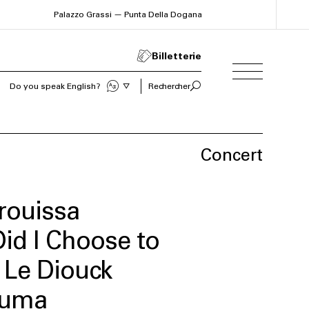
Palazzo Grassi — Punta Della Dogana
Billetterie
Do you speak English?
Rechercher
Sprechen Sie Deutsch?
Concert
ouissa
id I Choose to
Le Diouck
ouma