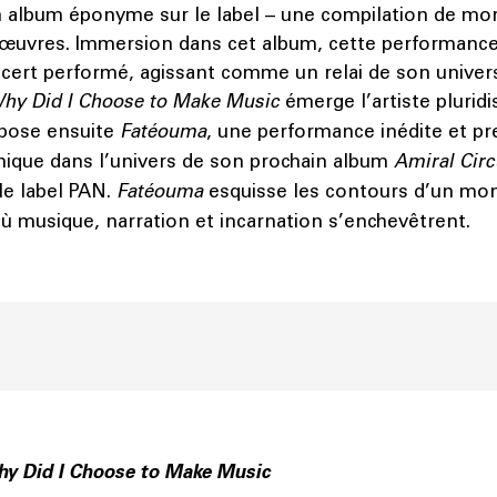
on album éponyme sur le label – une compilation de mo
 œuvres. Immersion dans cet album, cette performance
cert performé, agissant comme un relai de son univer
hy Did I Choose to Make Music
émerge l’artiste pluridi
opose ensuite
Fatéouma
, une performance inédite et p
ique dans l’univers de son prochain album
Amiral Cir
le label PAN.
Fatéouma
esquisse les contours d’un mon
où musique, narration et incarnation s’enchevêtrent.
y Did I Choose to Make Music