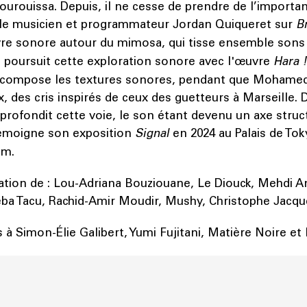
ouissa. Depuis, il ne cesse de prendre de l’importanc
 le musicien et programmateur Jordan Quiqueret sur
B
re sonore autour du mimosa, qui tisse ensemble sons 
 poursuit cette exploration sonore avec l'œuvre
Hara !
n compose les textures sonores, pendant que Mohame
oix, des cris inspirés de ceux des guetteurs à Marseille.
approfondit cette voie, le son étant devenu un axe struc
témoigne son exposition
Signal
en 2024 au Palais de To
um.
pation de : Lou-Adriana Bouziouane, Le Diouck, Mehdi A
ba Tacu, Rachid-Amir Moudir, Mushy, Christophe Jacqu
 Simon-Élie Galibert, Yumi Fujitani, Matière Noire et 