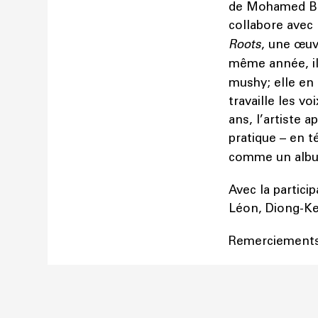
de Mohamed Bour
collabore avec
Roots
, une œuv
même année, il
mushy; elle e
travaille les v
ans, l’artiste 
pratique – en 
comme un alb
Avec la partici
Léon, Diong-Ke
Remerciements à