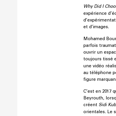
Why Did I Choo
expérience d’éc
d’expérimentati
et d’images.
Mohamed Bourou
parfois traumat
ouvrir un espac
toujours tissé
une vidéo réal
au téléphone po
figure marquant
C’est en 2017 q
Beyrouth, lorsq
créent
Sidi Kub
orientales. Le 