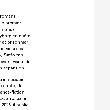
e romans
 le premier
le monde
cyborg en quête
r et prisonnier
ne vie à ces
n,
Fatéouma
nivers visuel de
n expansion.
ntre musique,
du conte, de
ence-fiction,
k, afro, baile
2025, il publie