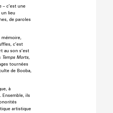
e – c’est une
 un lieu
mes, de paroles
e mémoire,
ffles, c’est
rt au son s’est
s
Temps Morts
,
mages tournées
 culte de Booba,
que, à
. Ensemble, ils
onorités
tique artistique