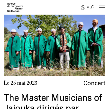
Aller
au
contenu
principal
Concert
Le 25 mai 2023
The Master Musicians of
Jajouka dirigés par