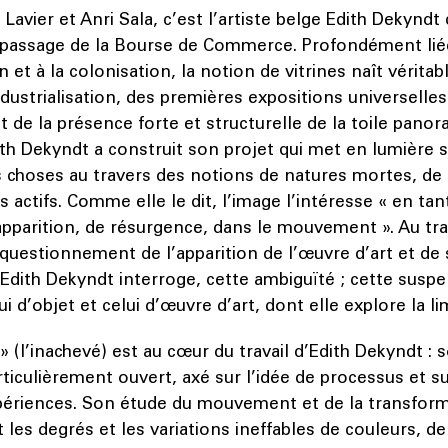
Lavier et Anri Sala, c’est l’artiste belge Edith Dekyndt
u passage de la Bourse de Commerce. Profondément liée
 et à la colonisation, la notion de vitrines naît vérita
ustrialisation, des premières expositions universelles
 et de la présence forte et structurelle de la toile pano
th Dekyndt a construit son projet qui met en lumière 
s choses au travers des notions de natures mortes, de
s actifs. Comme elle le dit, l’image l’intéresse « en tan
parition, de résurgence, dans le mouvement ». Au tra
e questionnement de l’apparition de l’œuvre d’art et de
’Edith Dekyndt interroge, cette ambiguïté ; cette susp
ui d’objet et celui d’œuvre d’art, dont elle explore la l
 » (l’inachevé) est au cœur du travail d’Edith Dekyndt :
rticulièrement ouvert, axé sur l’idée de processus et su
xpériences. Son étude du mouvement et de la transfor
 les degrés et les variations ineffables de couleurs, de