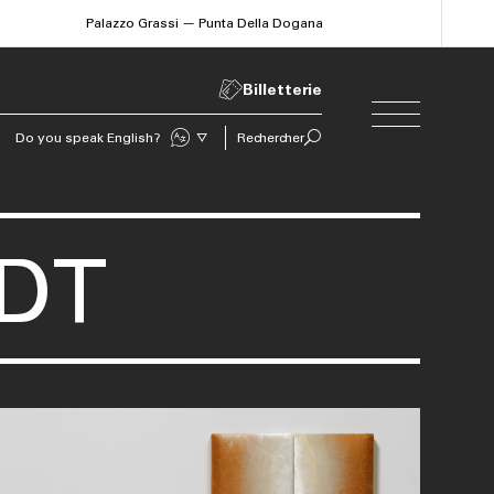
Palazzo Grassi — Punta Della Dogana
Billetterie
Do you speak English?
Rechercher
Sprechen Sie Deutsch?
DT