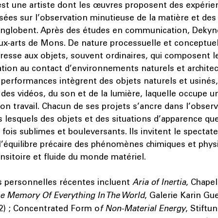
est une artiste dont les œuvres proposent des expérie
sées sur l’observation minutieuse de la matière et de
l’englobent. Après des études en communication, Dekyn
aux-arts de Mons. De nature processuelle et conceptuel
resse aux objets, souvent ordinaires, qui composent le
ation au contact d’environnements naturels et architec
t performances intègrent des objets naturels et usinés
des vidéos, du son et de la lumière, laquelle occupe u
on travail. Chacun de ses projets s’ancre dans l’observ
rs lesquels des objets et des situations d’apparence q
 fois sublimes et bouleversants. Ils invitent le spectat
’équilibre précaire des phénomènes chimiques et physi
ansitoire et fluide du monde matériel.
s personnelles récentes incluent
Aria of Inertia
, Chape
e Memory Of Everything In The World
, Galerie Karin Gu
) ; Concentrated Form o
f Non-Material Energy
, Stiftu