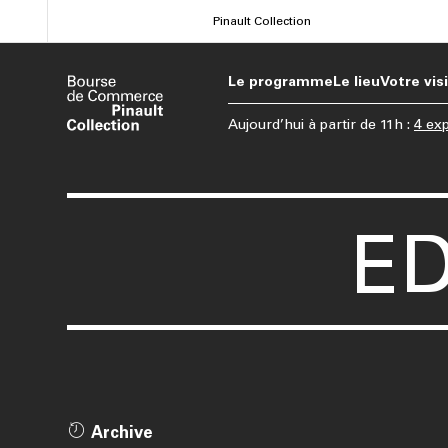
Aller
Pinault Collection
au
contenu
Le programme
Le lieu
Votre vis
principal
Aujourd’hui
à partir de
11h
:
4 exp
E
Archive