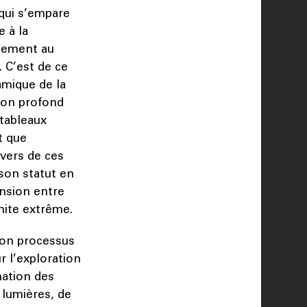
 qui s’empare
 à la
blement au
. C’est de ce
ramique de la
son profond
 tableaux
t que
vers de ces
 son statut en
ension entre
imite extrême.
 son processus
r l’exploration
mation des
 lumières, de