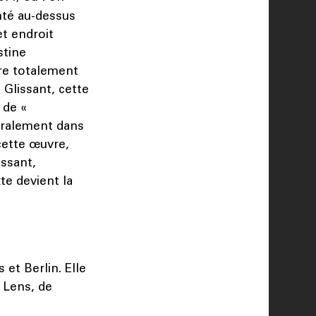
nté au-dessus
et endroit
stine
tre totalement
 Glissant, cette
 de «
néralement dans
 cette œuvre,
ssant,
te devient la
 et Berlin. Elle
à Lens, de