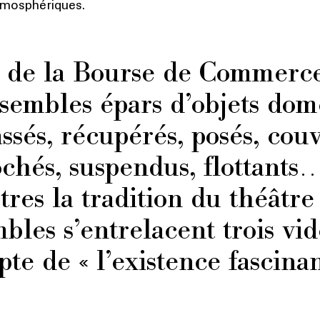
tmosphériques.
es de la Bourse de Commerc
embles épars d’objets dome
sés, récupérés, posés, couv
chés, suspendus, flottants…
tres la tradition du théâtre 
bles s’entrelacent trois vi
e de « l’existence fascinan