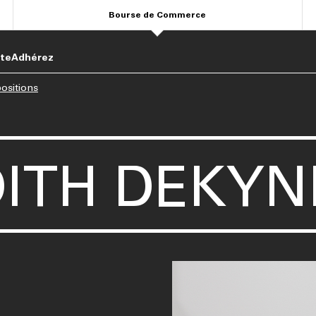
Bourse de Commerce
ite
Adhérez
ositions
DITH DEKYN