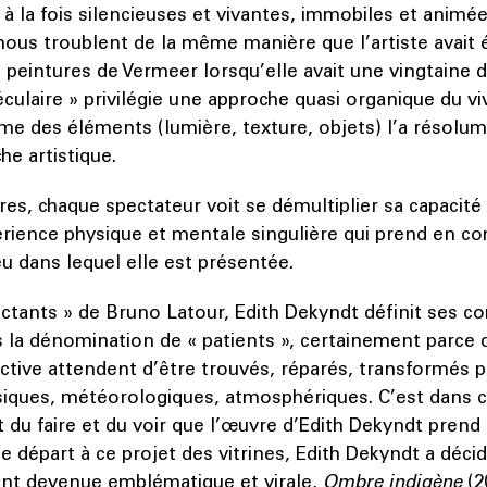
 à la fois silencieuses et vivantes, immobiles et animé
ous troublent de la même manière que l’artiste avait 
peintures de Vermeer lorsqu’elle avait une vingtaine 
culaire » privilégie une approche quasi organique du viv
me des éléments (lumière, texture, objets) l’a résolu
e artistique.
es, chaque spectateur voit se démultiplier sa capacité
rience physique et mentale singulière qui prend en com
ieu dans lequel elle est présentée.
actants » de Bruno Latour, Edith Dekyndt définit ses c
s la dénomination de « patients », certainement parce 
active attendent d’être trouvés, réparés, transformés p
siques, météorologiques, atmosphériques. C’est dans c
du faire et du voir que l’œuvre d’Edith Dekyndt prend
départ à ce projet des vitrines, Edith Dekyndt a décid
t devenue emblématique et virale,
Ombre indigène
(2