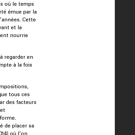
es où le temps
été émue par la
d’années. Cette
ant et la
ment nourrie
 à regarder en
pte à la fois
ompositions,
que tous ces
ar des facteurs
et
 forme.
é de placer sa
014) où l’on