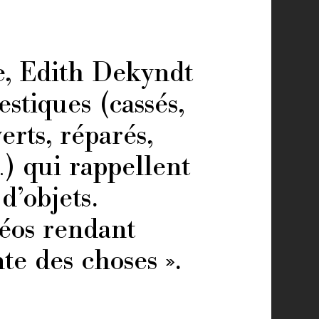
e, Edith Dekyndt
stiques (cassés,
erts, réparés,
) qui rappellent
d’objets.
déos rendant
te des choses ».