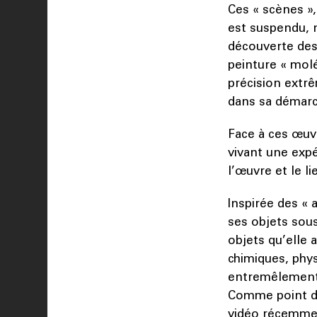
Ces « scènes »,
est suspendu, n
découverte des 
peinture « molé
précision extrê
dans sa démarch
Face à ces œuvr
vivant une expé
l’œuvre et le l
Inspirée des « 
ses objets sou
objets qu’elle 
chimiques, phy
entremêlement 
Comme point de 
vidéo récemmen