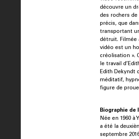
découvre un dr
des rochers de 
précis, que dans
transportant un
détruit. Filmée
vidéo est un h
créolisation ».
le travail d’Ed
Edith Dekyndt 
méditatif, hypn
figure de prou
Biographie de l
Née en 1960 à Yp
a été la deuxiè
septembre 2016 