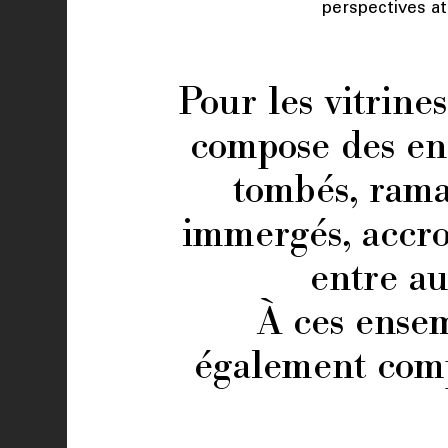
perspectives a
Pour les vitrin
compose des ens
tombés, ramas
immergés, accro
entre au
À ces ensem
également compt