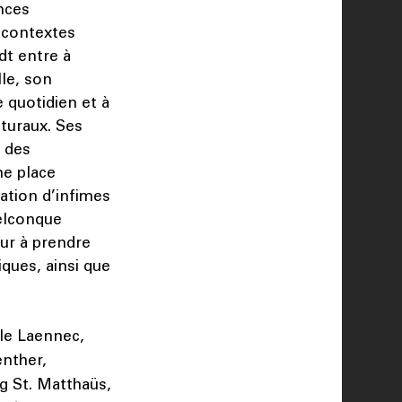
nces
s contextes
dt entre à
le, son
 quotidien et à
turaux. Ses
, des
ne place
ation d’infimes
uelconque
eur à prendre
ques, ainsi que
lle Laennec,
enther,
ng St. Matthaüs,