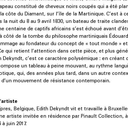
apeau constitué de cheveux noirs coupés qui a été pla
la côte du Diamant, sur l’île de la Martinique. C’est à c
 la nuit du 8 au 9 avril 1830, un bateau de traite clande
e centaine de captifs africains s’est échoué avant d’ê
 à côté de la tombe du philosophe martiniquais Édouard
ommage au fondateur du concept de « tout monde » et
 Ce qui retient l’attention dans cette pièce, et plus gé
ith Dekyndt, c’est ce caractère polysémique : en créant
compose un tableau à peine mouvant, au rythme langui
otique, qui, des années plus tard, dans un autre contex
e d’un mouvement de résistance contemporain.
'artiste
res, Belgique, Edith Dekyndt vit et travaille à Bruxelles
me artiste invitée en résidence par Pinault Collection, 
à juin 2017.