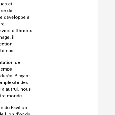
ues et
rie de
se développe à
ire
avers différents
mage, il
ection
 temps.
ntation de
 temps
 durée. Plaçant
complexité des
 à autrui, nous
notre monde.
on du Pavillon
le Lion d’or du