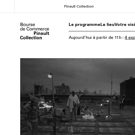
Aller
Pinault Collection
au
contenu
Le programme
Le lieu
Votre vis
principal
Aujourd’hui
à partir de
11h
:
4 exp