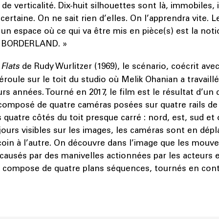
e verticalité. Dix-huit silhouettes sont là, immobiles, i
incertaine. On ne sait rien d’elles. On l’apprendra vite. L
 un espace où ce qui va être mis en pièce(s) est la noti
n BORDERLAND. »
e
Flats
de Rudy Wurlitzer (1969), le scénario, coécrit av
roule sur le toit du studio où Melik Ohanian a travaill
rs années. Tourné en 2017, le film est le résultat d’un d
composé de quatre caméras posées sur quatre rails de 
es quatre côtés du toit presque carré : nord, est, sud et
oujours visibles sur les images, les caméras sont en dép
coin à l’autre. On découvre dans l’image que les mou
t causés par des manivelles actionnées par les acteurs
se compose de quatre plans séquences, tournés en cont