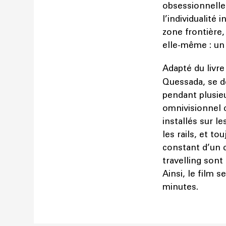
obsessionnelle d
l’individualité 
zone frontière,
elle-même : u
Adapté du livr
Quessada, se dé
pendant plusieu
omnivisionnel 
installés sur l
les rails, et t
constant d’un 
travelling son
Ainsi, le film 
minutes.