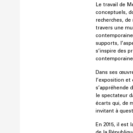
Le travail de M
conceptuels, do
recherches, de
travers une mul
contemporaine e
supports, l’aspe
s’inspire des 
contemporaines 
Dans ses œuvres
l’exposition et
s’appréhende da
le spectateur d
écarts qui, de 
invitant à ques
En 2015, il est
de la Républiqu