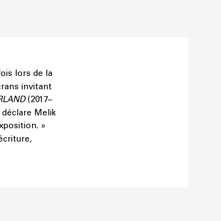
ois lors de la
rans invitant
RLAND
(2017–
 déclare Melik
xposition. »
écriture,