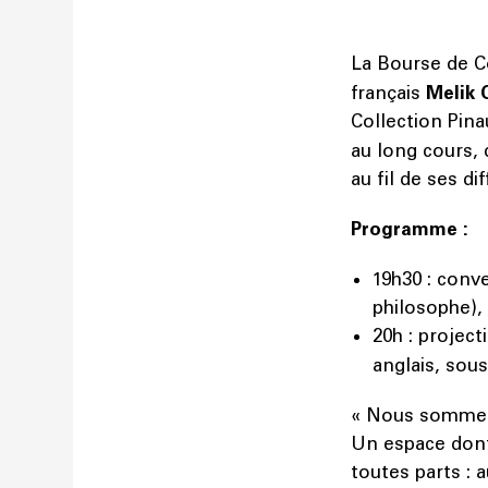
La Bourse de 
français
Melik 
Collection Pina
au long cours,
au fil de ses d
Programme :
19h30 : conv
philosophe), 
20h : project
anglais, sous
« Nous sommes s
Un espace dont 
toutes parts : 