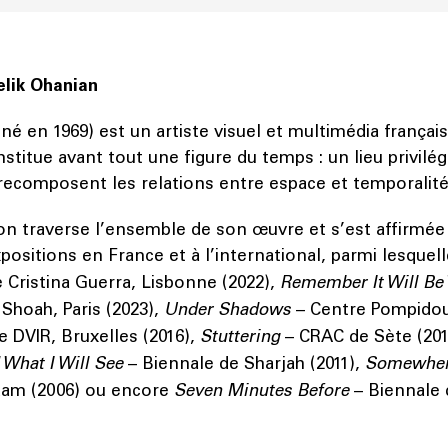
lik Ohanian
né en 1969) est un artiste visuel et multimédia français
nstitue avant tout une figure du temps : un lieu privilég
recomposent les relations entre espace et temporalité
n traverse l’ensemble de son œuvre et s’est affirmée 
sitions en France et à l’international, parmi lesquel
e Cristina Guerra, Lisbonne (2022),
Remember It Will Be
Shoah, Paris (2023),
Under Shadows
– Centre Pompidou,
e DVIR, Bruxelles (2016),
Stuttering
– CRAC de Sète (201
What I Will See
– Biennale de Sharjah (2011),
Somewher
dam (2006) ou encore
Seven Minutes Before
– Biennale 