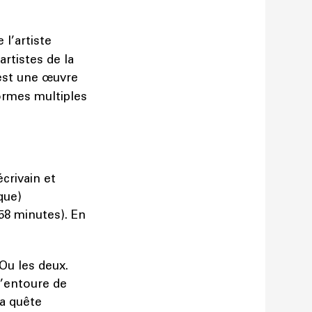
e l’artiste
rtistes de la
est une œuvre
ormes multiples
crivain et
que)
58 minutes). En
Ou les deux.
l’entoure de
sa quête