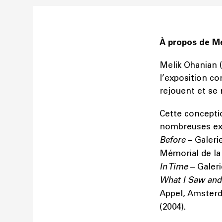
À propos de Me
Melik Ohanian (
l’exposition co
rejouent et se 
Cette conceptio
nombreuses expo
Before
– Galeri
Mémorial de la 
In Time
– Galeri
What I Saw and 
Appel, Amster
(2004).