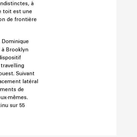
ndistinctes, à
e toit est une
on de frontière
ec Dominique
é à Brooklyn
ispositif
travelling
 ouest. Suivant
lacement latéral
vements de
 eux-mêmes.
inu sur 55