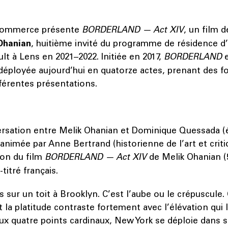
Commerce présente
BORDERLAND — Act XIV
, un film d
Ohanian
, huitième invité du programme de résidence d’a
ult à Lens en 2021–2022. Initiée en 2017,
BORDERLAND
 déployée aujourd’hui en quatorze actes, prenant des f
ifférentes présentations.
ersation entre Melik Ohanian et Dominique Quessada (é
animée par Anne Bertrand (historienne de l’art et criti
ion du film
BORDERLAND
— Act XIV
de Melik Ohanian (
-titré français.
ur un toit à Brooklyn. C’est l’aube ou le crépuscule. 
la platitude contraste fortement avec l’élévation qui 
aux quatre points cardinaux, New York se déploie dans 