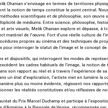
elik Ohanian s’envisage en termes de territoires physiq
nt la notion de temps constitue le point central. Nour
 méthodes scientifiques et de philosophie, son œuvre 
tiplicité de médiums. Entre science, philosophie, histo
t arts visuels, Melik Ohanian explore et dépasse, à tr
ct matériel de l’œuvre. Fort d’une réelle culture de l’i
procédures propres au cinéma et des techniques de proj
pour interroger le statut de l’image et le concept de
 et dispositifs, qui interrogent les modes de représe
 excèdent les cadres habituels de l’image, la notion de
ns son rapport au réel et à travers l’expérience de sa
ans un état d’exploration, l’artiste met en lumière la 
manière plus ou moins évidente, régissent nos rapports
tionner les réalités constitutives et/ou réflexives de 
 lauréat du Prix Marcel Duchamp et participe à l’expositi
e d’Arménie à la Biennale de Venise, récompensée par 