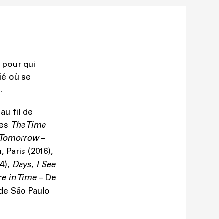
 pour qui
ié où se
.
au fil de
les
The Time
 Tomorrow
–
 Paris (2016),
4),
Days, I See
e in Time
– De
de São Paulo