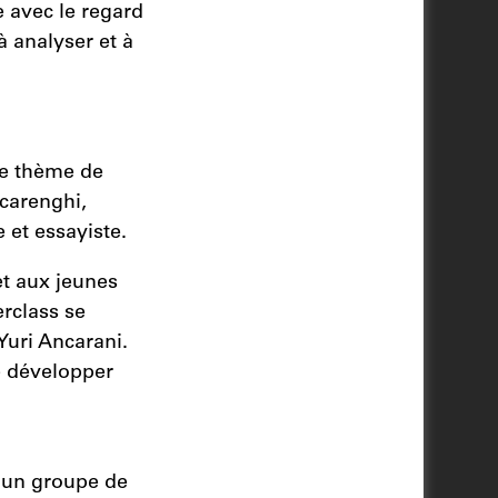
e avec le regard
à analyser et à
o
le thème de
lcarenghi,
 et essayiste.
et aux jeunes
rclass se
Yuri Ancarani.
de développer
 un groupe de