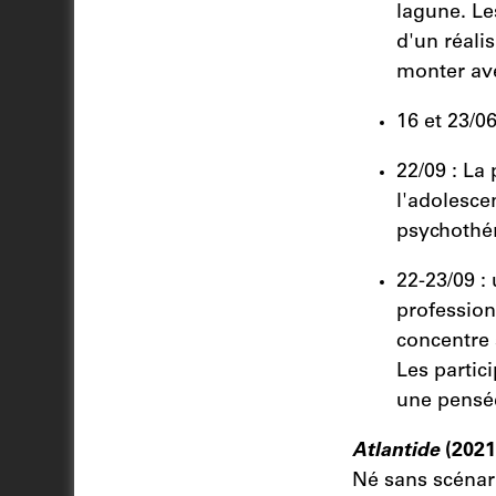
lagune. Le
d'un réali
monter ave
16 et 23/06
22/09 : La 
l'adolesce
psychothér
22-23/09 :
profession
concentre 
Les partici
une pensée
Atlantide
(2021,
Né sans scénari