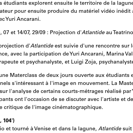
s étudiants explorent ensuite le territoire de la lagun
sateur pour ensuite produire du matériel vidéo inédit 
c Yuri Ancarani.
, 07 et 14/07, 29/09 : Projection d'
Atlantide
au Teatrin
projection d'
Atlantide
est suivie d'une rencontre sur 
nce, avec la participation de Yuri Ancarani, Marina Va
apeute et psychanalyste, et Luigi Zoja, psychanalyste
 une Materclass de deux jours ouverte aux étudiants 
nels s'intéressant à l'image en mouvement. La Maste
sur l'analyse de certains courts-métrages réalisé par 
pants ont l'occasion de se discuter avec l'artiste et 
 critique de l'image cinématographique.
 104')
o et tourné à Venise et dans la lagune,
Atlantide
suit