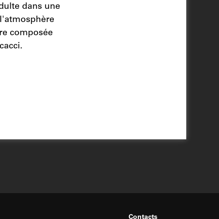
 adulte dans une
t l'atmosphère
nore composée
cacci.
Contacts