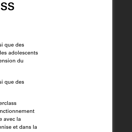
ss
si que des
 les adolescents
ension du
si que des
erclass
onctionnement
 avec la
enise et dans la