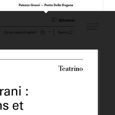
Palazzo Grassi — Punta Della Dogana
Billetterie
Do you speak English?
Search
Teatrino
ani :
ns et