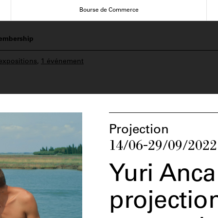
Bourse de Commerce
embership
expositions
,
1 événement
Projection
14/06-29/09/2022
Yuri Ancar
projectio