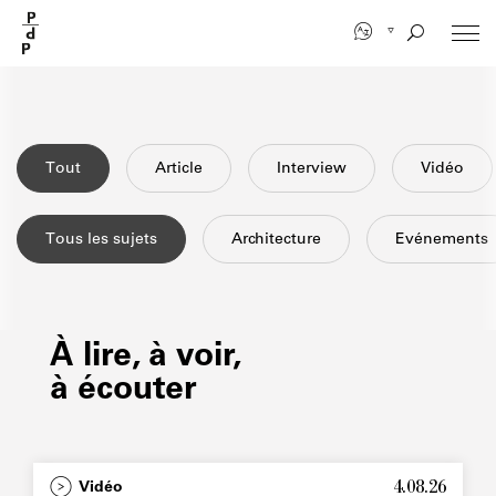
Aller
au
contenu
principal
Tout
Article
Interview
Vidéo
Tous les sujets
Architecture
Evénements
À lire, à voir,
à écouter
4.08.26
Type
Vidéo