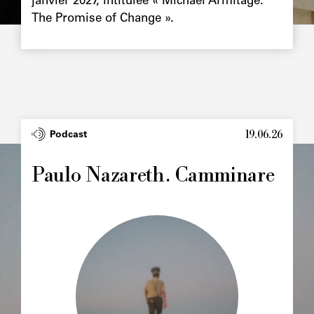
janvier 2027, intitulée « Michael Armitage.
The Promise of Change ».
19.06.26
Type
Podcast
Image
principale
Paulo Nazareth. Camminare
Image
principale