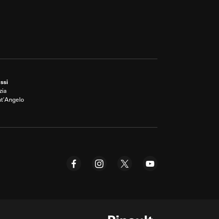
ssi
zia
nt'Angelo