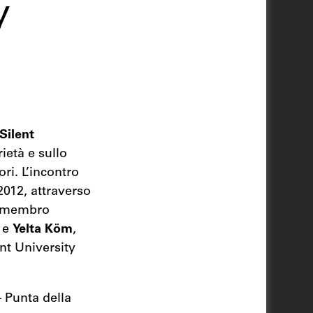
y
Silent
ietà e sullo
ori. L’incontro
 2012, attraverso
 membro
, e
Yelta Köm
,
ent University
– Punta della