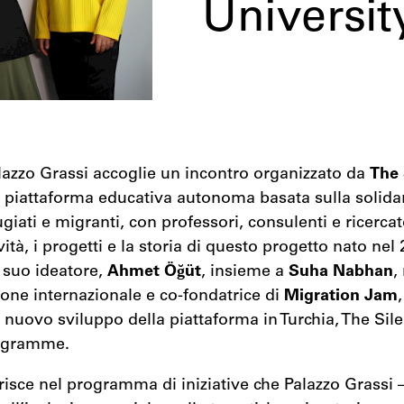
Universit
Palazzo Grassi accoglie un incontro organizzato da
The 
 piattaforma educativa autonoma basata sulla solidar
giati e migranti, con professori, consulenti e ricercat
vità, i progetti e la storia di questo progetto nato nel
l suo ideatore,
Ahmet Öğüt
, insieme a
Suha Nabhan
,
ione internazionale e co-fondatrice di
Migration Jam
l nuovo sviluppo della piattaforma in Turchia, The Sil
rogramme.
erisce nel programma di iniziative che Palazzo Grassi 