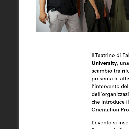
Il Teatrino di 
University
, una
scambio tra rifu
presenta le atti
l’intervento de
dell’organizzaz
che introduce i
Orientation P
L’evento si ins