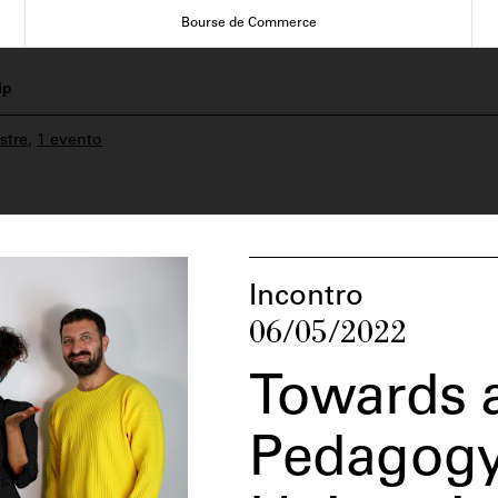
Bourse de Commerce
ip
stre
,
1 evento
Incontro
06/05/2022
Towards a
Pedagogy: