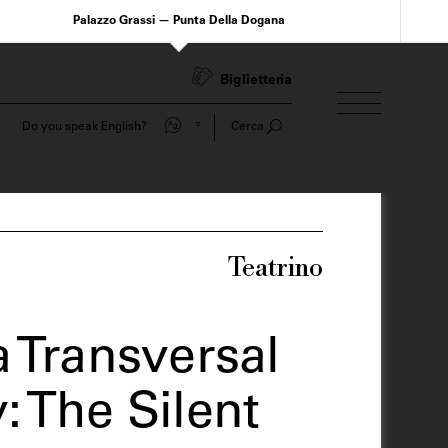
Palazzo Grassi — Punta Della Dogana
Biglietteria
Do you speak English?
Cerca
Teatrino
 Transversal
 The Silent