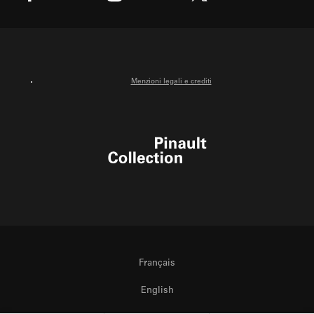
X
Facebook
Instagram
Youtube
Menzioni legali e crediti
Pinault Collection
Français
English