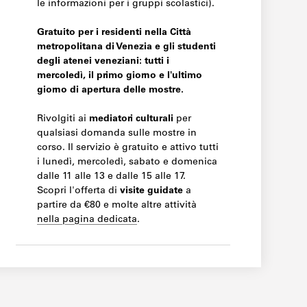
le informazioni per i gruppi scolastici).
Gratuito per i residenti nella Città
metropolitana di Venezia e gli studenti
degli atenei veneziani: tutti i
mercoledì, il primo giorno e l'ultimo
giorno di apertura delle mostre.
Rivolgiti ai
mediatori culturali
per
qualsiasi domanda sulle mostre in
corso. Il servizio è gratuito e attivo tutti
i lunedì, mercoledì, sabato e domenica
dalle 11 alle 13 e dalle 15 alle 17.
Scopri l'offerta di
visite guidate
a
partire da €80 e molte altre attività
nella pagina dedicata
.