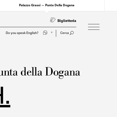
Palazzo Grassi — Punta Della Dogana
Biglietteria
Do you speak English?
Cerca
Parli italiano?
unta della Dogana
.