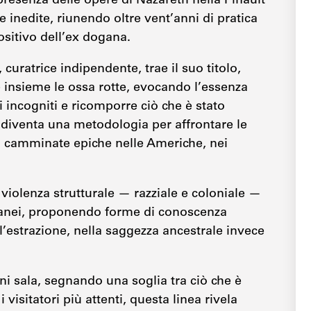
presenza delle opere di Nazareth nella Pinault
 inedite, riunendo oltre vent’anni di pratica
ositivo dell’ex dogana.
curatrice indipendente, trae il suo titolo,
re insieme le ossa rotte, evocando l’essenza
 incogniti e ricomporre ciò che è stato
o diventa una metodologia per affrontare le
rso camminate epiche nelle Americhe, nei
violenza strutturale — razziale e coloniale —
ranei, proponendo forme di conoscenza
ll’estrazione, nella saggezza ancestrale invece
i sala, segnando una soglia tra ciò che è
 visitatori più attenti, questa linea rivela