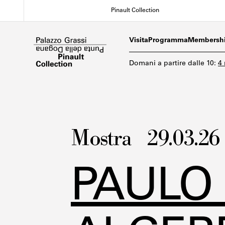
Salta
Pinault Collection
al
contenuto
principale
Visita
Programma
Membersh
Domani
a partire dalle
10
:
4
Mostra
29.03.26
PAULO