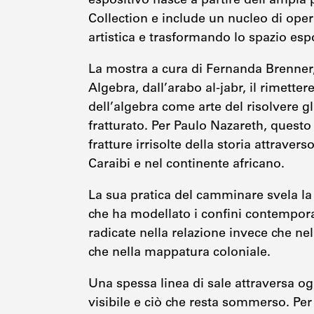
espositivo nasce a partire dell’ampia 
Collection e include un nucleo di opere
artistica e trasformando lo spazio esp
La mostra a cura di Fernanda Brenner, 
Algebra, dall’arabo al-jabr, il rimette
dell’algebra come arte del risolvere gli
fratturato. Per Paulo Nazareth, quest
fratture irrisolte della storia attrave
Caraibi e nel continente africano.
La sua pratica del camminare svela la 
che ha modellato i confini contempo
radicate nella relazione invece che ne
che nella mappatura coloniale.
Una spessa linea di sale attraversa ogn
visibile e ciò che resta sommerso. Per i