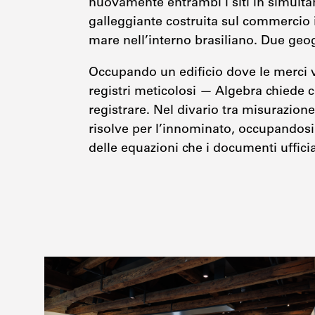
nuovamente entrambi i siti in simultane
galleggiante costruita sul commercio
mare nell’interno brasiliano. Due geog
Occupando un edificio dove le merci v
registri meticolosi — Algebra chiede co
registrare. Nel divario tra misurazion
risolve per l’innominato, occupandosi 
delle equazioni che i documenti uffici