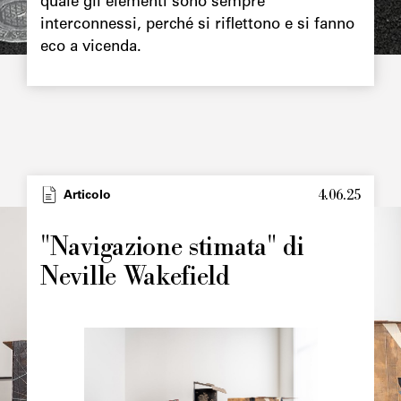
quale gli elementi sono sempre
interconnessi, perché si riflettono e si fanno
eco a vicenda.
4.06.25
Type
Articolo
Image
principale
"Navigazione stimata" di
Neville Wakefield
Image
principale