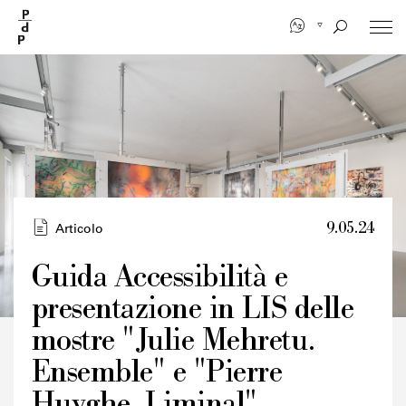
Salta
al
contenuto
principale
9.05.24
Articolo
Guida Accessibilità e
presentazione in LIS delle
Credits
mostre "Julie Mehretu.
Ensemble" e "Pierre
Huyghe. Liminal"