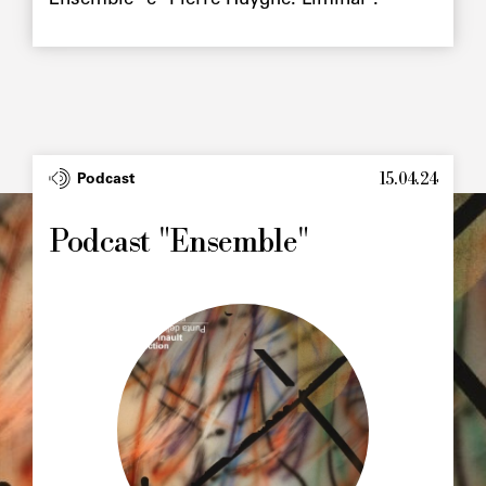
Ensemble" e "Pierre Huyghe. Liminal".
15.04.24
Type
Podcast
Image
principale
Podcast "Ensemble"
Image
principale