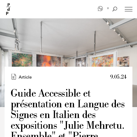
Aller
au
contenu
principal
9.05.24
Article
Guide Accessible et
présentation en Langue des
Crédits
Signes en Italien des
expositions "Julie Mehretu.
Ensemble" et "Pierre