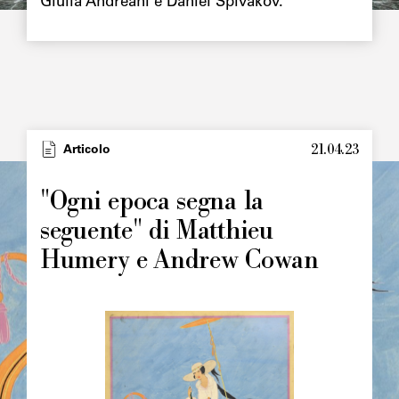
Giulia Andreani e Daniel Spivakov.
21.04.23
Type
Articolo
Image
principale
"Ogni epoca segna la
seguente" di Matthieu
Humery e Andrew Cowan
Image
principale