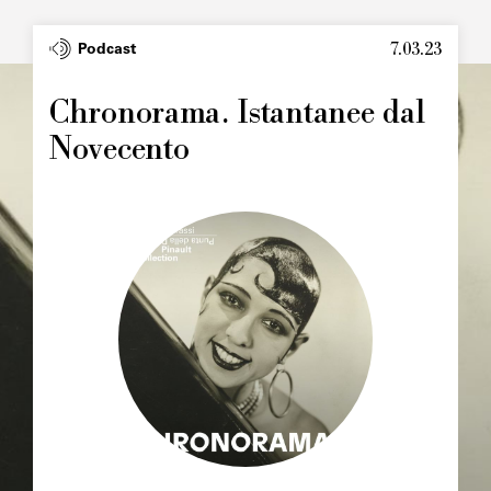
7.03.23
Type
Podcast
Image
principale
Chronorama. Istantanee dal
Novecento
Image
principale
Chapô