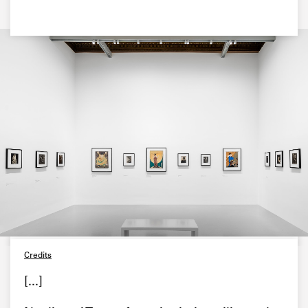
Credits
[...]