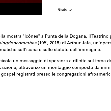
Gratuito
lla mostra "
Icônes
" a Punta della Dogana, il Teatrino 
kingdoncomethas
(105’, 2018)
di Arthur Jafa, un'opera
tematiche sull'icona e sullo statuto dell'immagine.
eicola un messaggio di speranza e riflette sul tema del
osizione, attraverso un montaggio composto da immag
ti gospel registrati presso le congregazioni afroameri