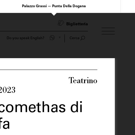
Palazzo Grassi — Punta Della Dogana
Biglietteria
Do you speak English?
Cerca
Teatrino
 2023
comethas di
fa