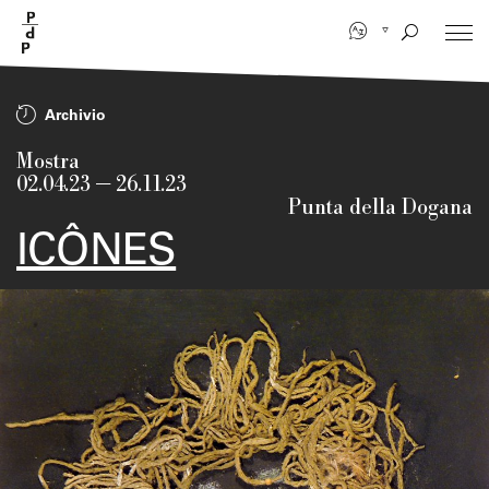
Salta
al
contenuto
principale
Archivio
Mostra
02.04.23
—
26.11.23
Punta della Dogana
ICÔNES