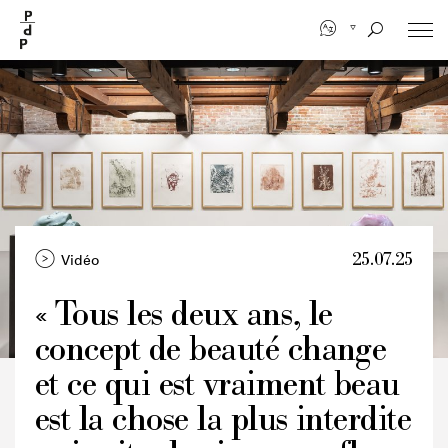
Aller
au
contenu
principal
25.07.25
Vidéo
« Tous les deux ans, le
concept de beauté change
Crédits
et ce qui est vraiment beau
est la chose la plus interdite