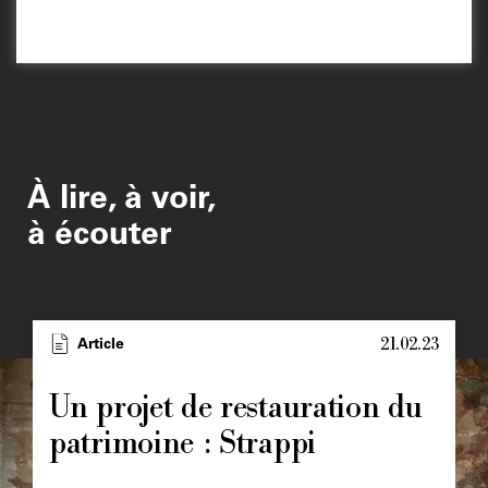
À lire, à voir,
à écouter
21.02.23
Type
Article
Image
principale
Un projet de restauration du
patrimoine : Strappi