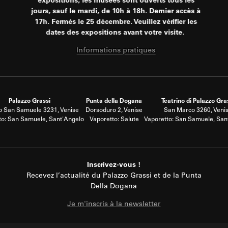
expositions, les musées sont ouverts tous les
jours, sauf le mardi, de 10h à 18h. Dernier accès à
17h. Fermés le 25 décembre. Veuillez vérifier les
dates des expositions avant votre visite.
Informations pratiques
Palazzo Grassi
Punta della Dogana
Teatrino di Palazzo Gra
 San Samuele 3231, Venise
Dorsoduro 2, Venise
San Marco 3260, Veni
to: San Samuele, Sant'Angelo
Vaporetto: Salute
Vaporetto: San Samuele, San
Inscrivez-vous !
Recevez l’actualité du Palazzo Grassi et de la Punta
Della Dogana
Je m'inscris à la newsletter