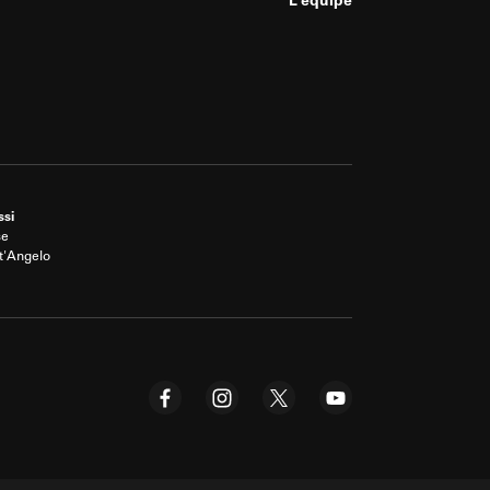
L'équipe
ssi
se
t'Angelo