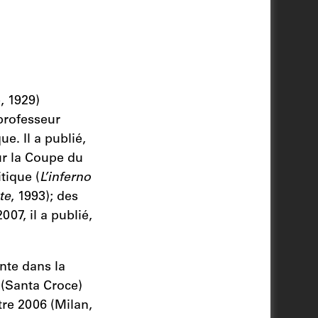
 1929)
 professeur
e. Il a publié,
ur la Coupe du
tique (
L’inferno
te
, 1993); des
07, il a publié,
te dans la
(Santa Croce)
tre 2006 (Milan,