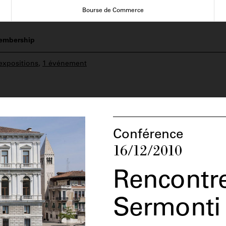
Bourse de Commerce
embership
expositions
,
1 événement
Conférence
16/12/2010
Rencontre
Sermonti