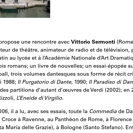
 propose une rencontre avec
Vittorio Sermonti
(Rome,
cteur de théâtre, animateur de radio et de télévision,
latin au lycée et à l’Académie Nationale d’Art Dramatiqu
rois romans; un livre de nouvelles; un essai-épopée s
ll, trois volumes dantesques sous forme de récit cri
li 1988;
Il Purgatorio di Dante
, 1990;
Il Paradiso di Dan
des partitions d’autant d’œuvres de Verdi (2002); en 20
izzoli,
L’Eneide di Virgilio
.
06, il a lu, avec ses essais, toute la
Commedia
de Dan
a Croce à Ravenne, au Panthéon de Rome, à Florence 
ta Maria delle Grazie), à Bologne (Santo Stefano). En