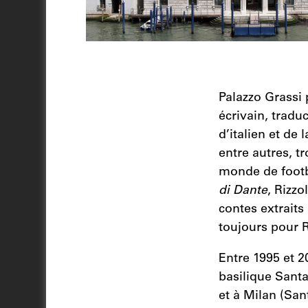
Palazzo Grassi
écrivain, tradu
d’italien et de 
entre autres, t
monde de footba
di Dante
, Rizzo
contes extraits 
toujours pour R
Entre 1995 et 20
basilique Sant
et à Milan (San