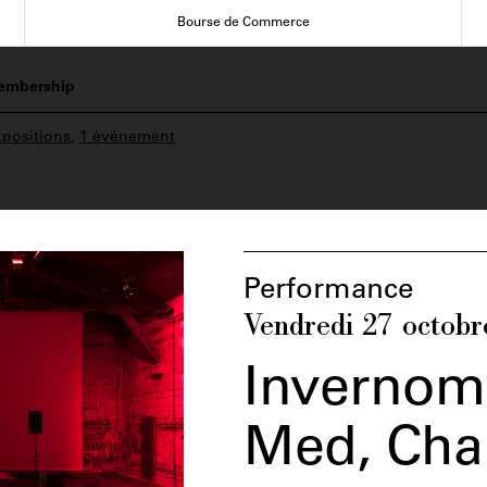
Bourse de Commerce
embership
xpositions
,
1 événement
Performance
Vendredi 27 octob
Invernomu
Med, Chap