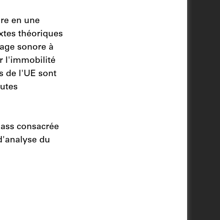
ure en une
xtes théoriques
yage sonore à
r l'immobilité
ts de l'UE sont
outes
lass consacrée
 d'analyse du