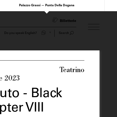
Palazzo Grassi — Punta Della Dogana
Billetterie
Do you speak English?
Search
Teatrino
re 2023
to - Black
ter VIII