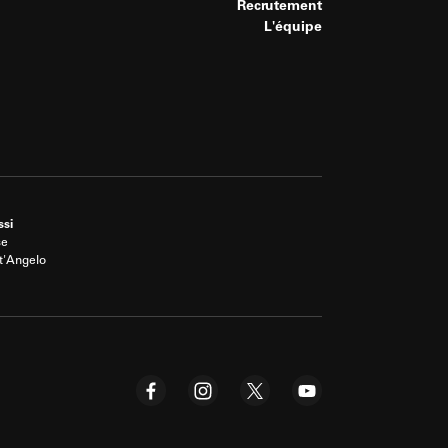
Recrutement
L'équipe
ssi
se
t'Angelo