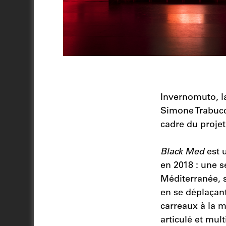
Invernomuto, la
Simone Trabucch
cadre du proje
Black Med
est 
en 2018 : une s
Méditerranée, 
en se déplaçant
carreaux à la m
articulé et mul