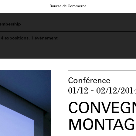
Bourse de Commerce
embership
:
4 expositions
,
1 événement
Conférence
01/12 - 02/12/201
CONVEGN
MONTAG