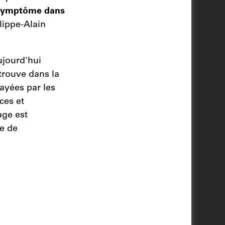
symptôme dans
lippe-Alain
ujourd'hui
trouve dans la
layées par les
ces et
age est
e de