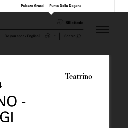
Palazzo Grassi — Punta Della Dogana
Billetterie
Do you speak English?
Search
Teatrino
4
O -
GI