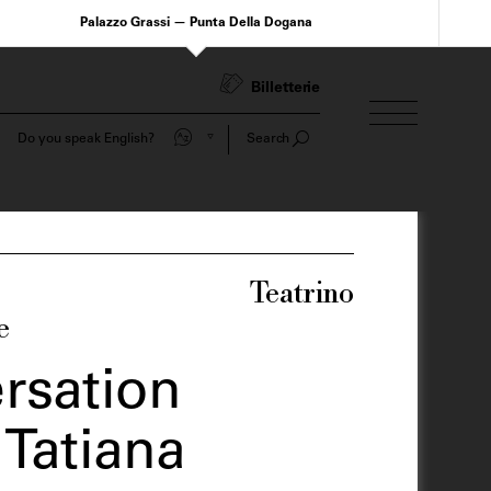
Palazzo Grassi — Punta Della Dogana
Billetterie
Do you speak English?
Search
Teatrino
e
rsation
 Tatiana