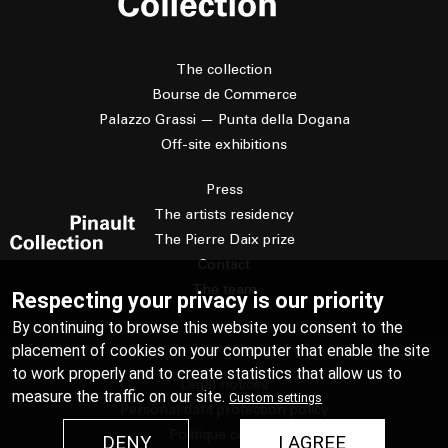
The collection
Bourse de Commerce
Palazzo Grassi — Punta della Dogana
Off-site exhibitions
Press
The artists residency
The Pierre Daix prize
Contact
The team
Respecting your privacy is our priority
By continuing to browse this website you consent to the
placement of cookies on your computer that enable the site
to work properly and to create statistics that allow us to
Legal notices
measure the traffic on our site.
Custom settings
Personal data protection policy
Politique cookies
DENY
I AGREE