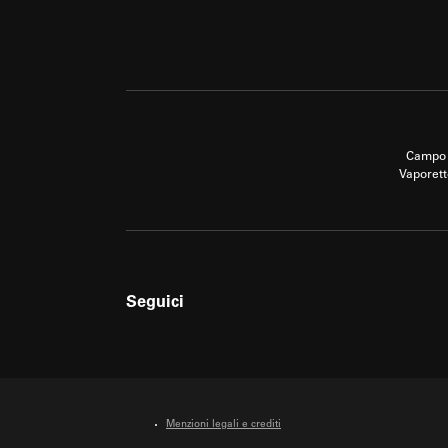
Campo 
Vaporett
Seguici
Menzioni legali e crediti