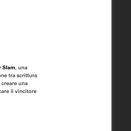
y Slam
, una
ne tra scrittura
i creare una
re il vincitore