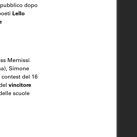
l pubblico dopo
poeti
Lello
e
ess Mernissi
na), Simone
l contest del 16
 del
vincitore
delle scuole