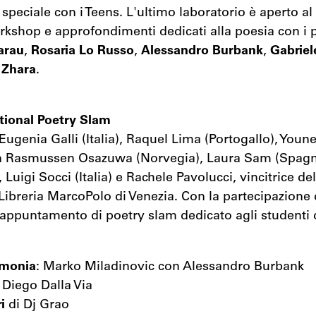
eciale con i Teens. L'ultimo laboratorio è aperto a
rkshop e approfondimenti dedicati alla poesia con i 
arau
,
Rosaria Lo Russo
,
Alessandro Burbank
,
Gabriel
 Zhara
.
tional Poetry Slam
 Eugenia Galli (Italia), Raquel Lima (Portogallo), Youn
yn Rasmussen Osazuwa (Norvegia), Laura Sam (Spag
, Luigi Socci (Italia) e Rachele Pavolucci, vincitrice de
ibreria MarcoPolo di Venezia. Con la partecipazione
l'appuntamento di poetry slam dedicato agli studenti 
imonia
: Marko Miladinovic con Alessandro Burbank
 Diego Dalla Via
i
di Dj Grao