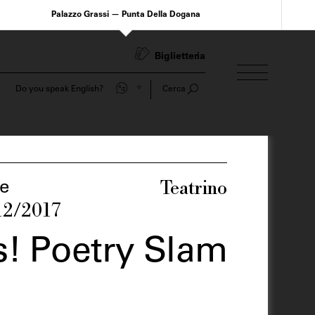
Palazzo Grassi — Punta Della Dogana
Biglietteria
Do you speak English?
Cerca
Teatrino
e
12/2017
s! Poetry Slam