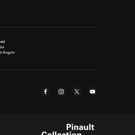
ssi
zia
nt'Angelo