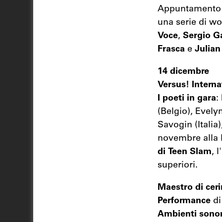
Appuntamento sp
una serie di wo
Voce
,
Sergio G
Frasca
e
Julian
14 dicembre
Versus! Interna
I poeti in gara
:
(Belgio), Evel
Savogin (Italia)
novembre alla L
di
Teen Slam
, 
superiori.
Maestro di cer
Performance
di
Ambienti sonor