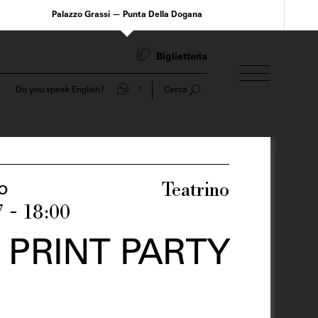
Palazzo Grassi — Punta Della Dogana
Biglietteria
Do you speak English?
Cerca
Teatrino
o
 - 18:00
 PRINT PARTY