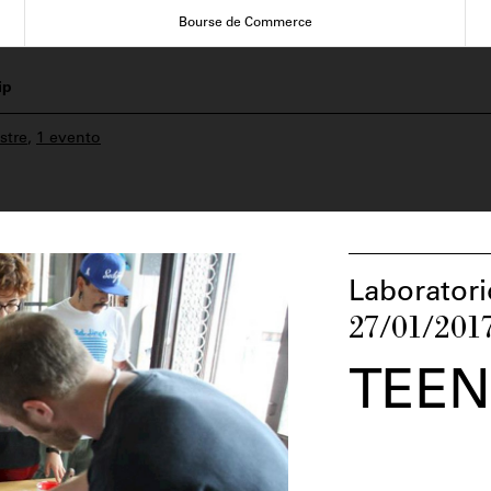
Bourse de Commerce
ip
stre
,
1 evento
Laboratori
27/01/2017
TEEN