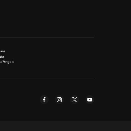
ssi
zia
nt'Angelo